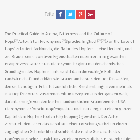
Teile
The Practical Guide to Aroma, Bitterness and the Culture of
Hops Autor: Stan Hieronymus Sprache: Englisch ‚For the Love of
Hops‘ erläutert fachkundig die Natur des Hopfens, seine Herkunft, und
wie Brauer seine positiven Eigenschaften maximieren im gesamten
Brauprozess. Autor Stan Hieronymus beginnt mit den chemischen
Grundlagen des Hopfens, untersucht dann die wichtige Rolle der
Landwirtschaft und erklärt wie Brauer am besten den Hopfen wählen,
den sie benötigen. Er bietet ausführliche Beschreibungen von mehr als
100 Hopfensorten, zusammen mit 16 Rezepten aus der ganzen Welt,
darunter einige von den besten handwerklichen Brauereien der USA.
Hieronymus erforscht Hopfenqualität und -nutzung, mit einem ganzen
Kapitel dem Hopfenstopfen (dry hopping) gewidmet. Der Autor
vermittelt den Leser das Resultat seiner Forschungsarbeit in einem
zugänglichen Schreibstil und schildert die reiche Geschichte des
Hopfens und seine Entwicklung zu einem wesentlichen Bestandteil des