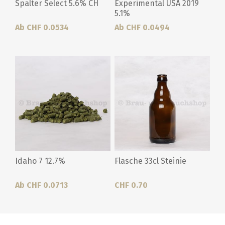
Spalter Select 5.6% CH
Experimental USA 2019
5.1%
Ab CHF 0.0534
Ab CHF 0.0494
Idaho 7 12.7%
Flasche 33cl Steinie
Ab CHF 0.0713
CHF 0.70