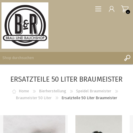
0
ERSATZTEILE 50 LITER BRAUMEISTER
REGISTRIERUNG
ANMELDEN
Home
Bierherstellung
Speidel Braumeister
WUNSCHLISTE
Braumeister 50 Liter
Ersatzteile 50 Liter Braumeister
0