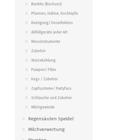
Bierkits (Büchsen)
Verbindungen
alle zeigen
Pfannen, Hähne, Kochtöpfe
alle zeigen
Reinigung/ Desinfektion
Abfüllgeräte jeder Art
Messinstrumente
Zubehör
Würzekühlung
Pumpen/ Filter
Kegs / Zubehör
Zapfsysteme/ Partyfass
Schläuche und Zubehör
Milchgewinde
Regensäulen Speidel
Milchverwertung
Wursten