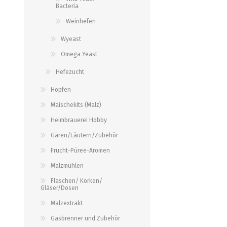
alle zeigen
alle zeigen
Bacteria
alle zeigen
Weinhefen
PALETTENBEZUG
OCCASIONEN
Wyeast
ABFÜLLGERÄTE JEDER ART
MESSINSTRUMENTE
Omega Yeast
Abfüllgeräte drucklos
Stammwürze/Dichte
Hefezucht
Gegendruckabfüller
Messzylinder für Spindeln
Hopfen
PH-Messung
Maischekits (Malz)
Thermometer
Heimbrauerei Hobby
alle zeigen
Gären/Läutern/Zubehör
Frucht-Püree-Aromen
ZAPFSYSTEME/ PARTYFASS
SCHLÄUCHE UND
ZUBEHÖR
Malzmühlen
Growler
Flaschen/ Korken/
Gläser/Dosen
Briden und Klemmen
Tropfbleche
Malzextrakt
Neomatic-Sortiment
Durchlaufkühler
Gasbrenner und Zubehör
Schläuche
Partyfass 5 Liter