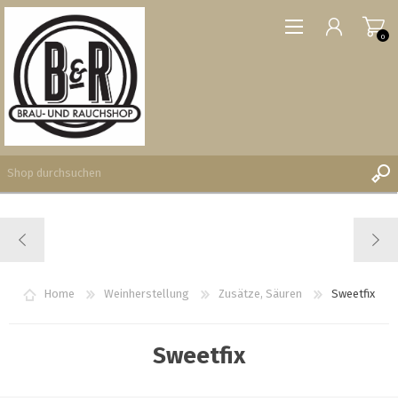
0
REGISTRIERUNG
ANMELDEN
WUNSCHLISTE
Home
Weinherstellung
Zusätze, Säuren
Sweetfix
0
Sweetfix