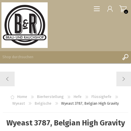
0
REGISTRIERUNG
ANMELDEN
WUNSCHLISTE
Home
Bierherstellung
Hefe
Flüssighefe
0
Wyeast
Belgische
Wyeast 3787, Belgian High Gravity
Wyeast 3787, Belgian High Gravity