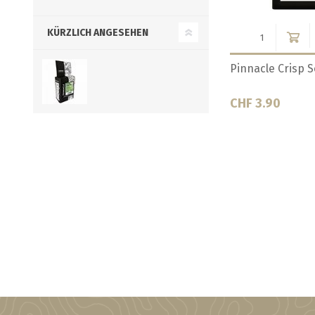
KÜRZLICH ANGESEHEN
erican Ale
Pinnacle Heritage American Ale
Pinnacle Herita
500 gr
500 gr
CHF 51.80
CHF 59.00