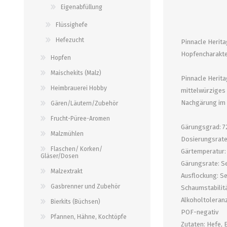
alle zeigen
alle zeigen
Eigenabfüllung
alle zeigen
Flüssighefe
PALETTENBEZUG
OCCASIONEN
ABFÜLLGERÄTE JEDER ART
MESSINSTRUMENTE
Hefezucht
Pinnacle Herita
Hopfencharakter
Hopfen
Abfüllgeräte drucklos
Stammwürze/Dichte
Maischekits (Malz)
Pinnacle Herita
Gegendruckabfüller
Messzylinder für Spindeln
Heimbrauerei Hobby
mittelwürziges 
PH-Messung
Nachgärung im 
Gären/Läutern/Zubehör
Thermometer
Frucht-Püree-Aromen
alle zeigen
Gärungsgrad: 7
Malzmühlen
Dosierungsrate
Flaschen/ Korken/
Gärtemperatur:
ZAPFSYSTEME/ PARTYFASS
SCHLÄUCHE UND
Gläser/Dosen
Gärungsrate: Se
ZUBEHÖR
Malzextrakt
Ausflockung: S
Growler
Gasbrenner und Zubehör
Schaumstabilit
Briden und Klemmen
Tropfbleche
Alkoholtoleranz
Bierkits (Büchsen)
Neomatic-Sortiment
Durchlaufkühler
POF-negativ
Pfannen, Hähne, Kochtöpfe
Schläuche
Zutaten: Hefe, 
Partyfass 5 Liter