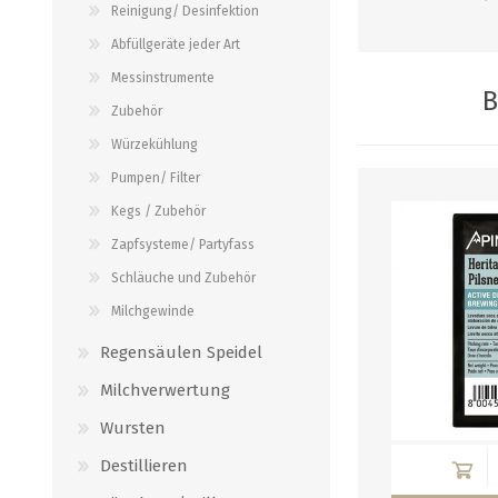
Reinigung/ Desinfektion
Verbindungen
alle zeigen
Abfüllgeräte jeder Art
alle zeigen
Messinstrumente
B
Zubehör
Würzekühlung
Pumpen/ Filter
Kegs / Zubehör
Zapfsysteme/ Partyfass
Schläuche und Zubehör
Milchgewinde
Regensäulen Speidel
Milchverwertung
Wursten
Destillieren