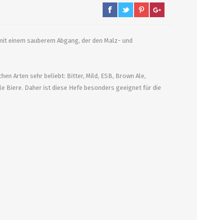
PUMPEN/ FILTER
KEGS / ZUBEHÖR
e mit einem sauberem Abgang, der den Malz- und
Filter, Siebe
Kegs neu und Occasionen
en Arten sehr beliebt: Bitter, Mild, ESB, Brown Ale,
Filterpumpen
Ersatzteile und Zubehör
le Biere. Daher ist diese Hefe besonders geeignet für die
Pumpen
CO2 und Zubehör
Druckminderer
alle zeigen