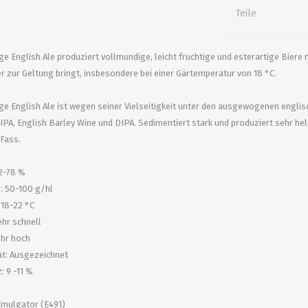
alle zeigen
alle zeigen
alle zeigen
Teile
ZUBEHÖR
WÜRZEKÜHLUNG
ge English Ale produziert vollmundige, leicht fruchtige und esterartige Bier
 zur Geltung bringt, insbesondere bei einer Gärtemperatur von 18 °C.
ge English Ale ist wegen seiner Vielseitigkeit unter den ausgewogenen englisch
IPA, English Barley Wine und DIPA. Sedimentiert stark und produziert sehr hel
Fass.
2-78 %
: 50-100 g/hl
 18-22 °C
MILCHGEWINDE
hr schnell
ehr hoch
Reduzierstücke
ät: Ausgezeichnet
Schaugläser und
: 9 -11 %
Schiebventil
Emulgator (E491)