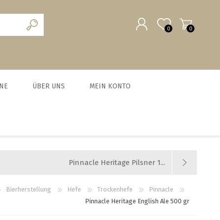
0
0
REGISTRIERUNG
NE
ÜBER UNS
MEIN KONTO
ANMELDEN
scheine
Team
MALZ UND BRAUZUSÄTZE
MILCHVERWERTUNG
WURSTEN
HEFE
chein
News und Agenda
BIO Malze
Käse
Trockenhefe
Fleisch-Hobel
Jobs
Pinnacle Heritage Pilsner 1...
Barke® und Tennen- Malz
Joghurt
Flüssighefe
Wurst und Zubehör
Weyermann-Vertretung
Brühmalze
Kefir
Hefezucht
Messer
Bierherstellung
Hefe
Trockenhefe
Pinnacle
Pinnacle Heritage English Ale 500 gr
Caramelmalze
Starterset Bratwurst
alle zeigen