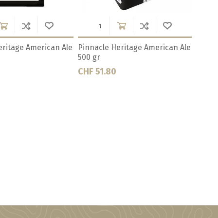
ritage Pilsner 11.5
Pinnacle Heritage Pilsner 500
Pinnac
gr
CHF 51.70
CHF 