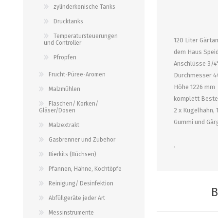
alle zeigen
alle zeigen
zylinderkonische Tanks
alle zeigen
Drucktanks
PALETTENBEZUG
OCCASIONEN
Temperatursteuerungen
ABFÜLLGERÄTE JEDER ART
MESSINSTRUMENTE
120 Liter Gärta
und Controller
dem Haus Speid
Pfropfen
Abfüllgeräte drucklos
Stammwürze/Dichte
Anschlüsse 3/4"
Frucht-Püree-Aromen
Durchmesser 
Gegendruckabfüller
Messzylinder für Spindeln
Höhe 1226 mm
Malzmühlen
PH-Messung
komplett Beste
Flaschen/ Korken/
Thermometer
2 x Kugelhahn,
Gläser/Dosen
alle zeigen
Gummi und Gär
Malzextrakt
Gasbrenner und Zubehör
.
ZAPFSYSTEME/ PARTYFASS
SCHLÄUCHE UND
Bierkits (Büchsen)
ZUBEHÖR
Pfannen, Hähne, Kochtöpfe
Growler
Briden und Klemmen
Reinigung/ Desinfektion
Tropfbleche
B
Neomatic-Sortiment
Abfüllgeräte jeder Art
Durchlaufkühler
Schläuche
Messinstrumente
Partyfass 5 Liter