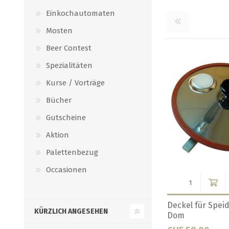
Einkochautomaten
Mosten
Beer Contest
Spezialitäten
Kurse / Vorträge
Bücher
Gutscheine
Aktion
Palettenbezug
Occasionen
ter
Deckel zu 250 - 300 Liter
Deckel zu 35 lite
KÜRZLICH ANGESEHEN
Edelstahl-Tank
Tank