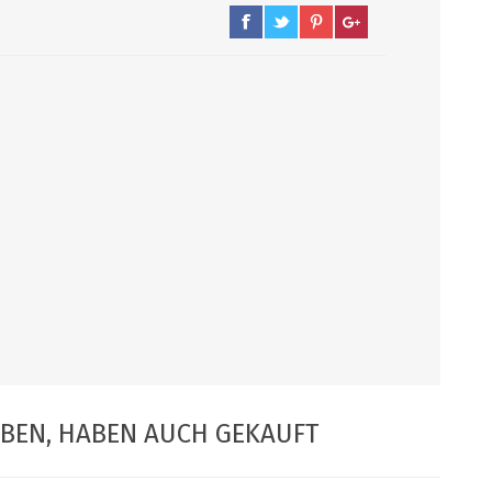
PUMPEN/ FILTER
KEGS / ZUBEHÖR
Filter, Siebe
Kegs neu und Occasionen
Filterpumpen
Ersatzteile und Zubehör
Pumpen
CO2 und Zubehör
Druckminderer
alle zeigen
ABEN, HABEN AUCH GEKAUFT