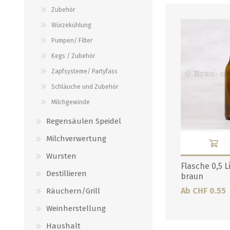
Verbindungen
Zubehör
alle zeigen
alle zeigen
Würzekühlung
Pumpen/ Filter
Kegs / Zubehör
Zapfsysteme/ Partyfass
Schläuche und Zubehör
Milchgewinde
Regensäulen Speidel
Milchverwertung
Wursten
Flasche 0,5 
Destillieren
braun
Ab CHF 0.55
Räuchern/Grill
Weinherstellung
Haushalt