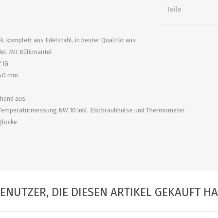
alle zeigen
alle zeigen
alle zeigen
Teile
ZUBEHÖR
WÜRZEKÜHLUNG
nk, komplett aus Edelstahl, in bester Qualität aus
el. Mit Kühlmantel
 IG
440 mm
hend aus:
 Temperaturmessung NW 10 inkl. Eischraubhülse und Thermometer
glocke
MILCHGEWINDE
Reduzierstücke
Schaugläser und
ENUTZER, DIE DIESEN ARTIKEL GEKAUFT H
Schiebventil