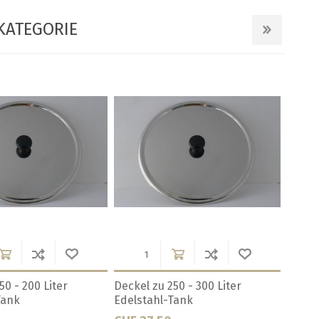
KATEGORIE
50/200 Liter Tank
Dichtung 300 Liter Tank
Dicht
Polsinelli
Polsin