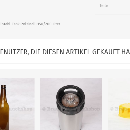
alle zeigen
alle zeigen
alle zeigen
Teile
ZUBEHÖR
WÜRZEKÜHLUNG
lstahl-Tank Polsinelli 150/200 Liter
ENUTZER, DIE DIESEN ARTIKEL GEKAUFT H
MILCHGEWINDE
Reduzierstücke
Schaugläser und
Schiebventil