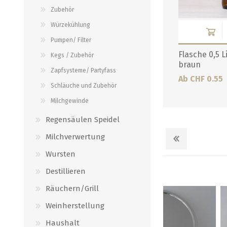
Verbindungen
Zubehör
alle zeigen
alle zeigen
Würzekühlung
Pumpen/ Filter
Flasche 0,5 
Kegs / Zubehör
braun
Zapfsysteme/ Partyfass
Ab CHF 0.55
Schläuche und Zubehör
Milchgewinde
Regensäulen Speidel
Milchverwertung
Wursten
Destillieren
Räuchern/Grill
Weinherstellung
Haushalt