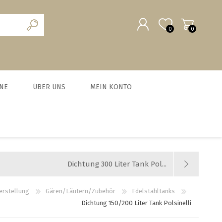
0
0
REGISTRIERUNG
NE
ÜBER UNS
MEIN KONTO
ANMELDEN
scheine
Team
MALZ UND BRAUZUSÄTZE
MILCHVERWERTUNG
WURSTEN
HEFE
chein
News und Agenda
BIO Malze
Käse
Trockenhefe
Fleisch-Hobel
Jobs
Dichtung 300 Liter Tank Pol...
Barke® und Tennen- Malz
Joghurt
Flüssighefe
Wurst und Zubehör
Weyermann-Vertretung
Brühmalze
Kefir
Hefezucht
Messer
erstellung
Gären/Läutern/Zubehör
Edelstahltanks
Dichtung 150/200 Liter Tank Polsinelli
Caramelmalze
Starterset Bratwurst
alle zeigen