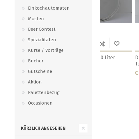
Einkochautomaten
Mosten
Beer Contest
Spezialitäten
Kurse / Vorträge
ter
Deckel zu 250 - 300 Liter
Deckel zu 35 lite
Bücher
Edelstahl-Tank
Tank
Gutscheine
CHF 37.50
CHF 12.50
Aktion
Palettenbezug
Occasionen
KÜRZLICH ANGESEHEN