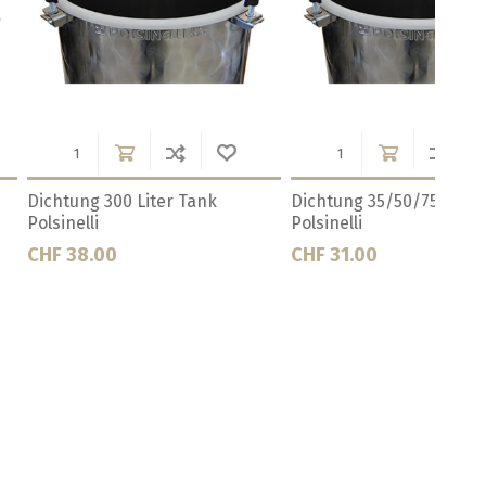
00 Liter Tank
Dichtung 35/50/75 Liter Tank
Dicht
Polsinelli
Dom
CHF 31.00
CHF 2