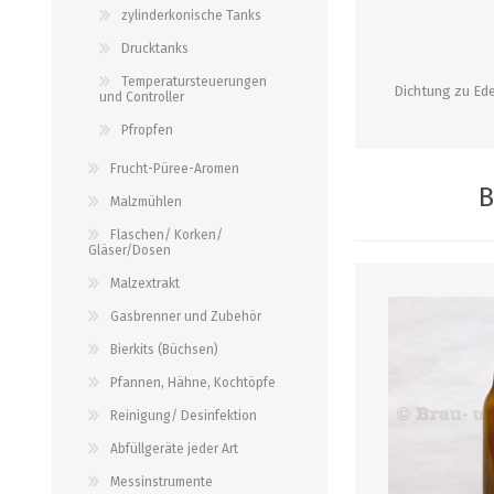
alle zeigen
alle zeigen
zylinderkonische Tanks
alle zeigen
Drucktanks
PALETTENBEZUG
OCCASIONEN
Temperatursteuerungen
ABFÜLLGERÄTE JEDER ART
MESSINSTRUMENTE
Dichtung zu Ede
und Controller
Pfropfen
Abfüllgeräte drucklos
Stammwürze/Dichte
Frucht-Püree-Aromen
Gegendruckabfüller
Messzylinder für Spindeln
B
Malzmühlen
PH-Messung
Flaschen/ Korken/
Thermometer
Gläser/Dosen
alle zeigen
Malzextrakt
Gasbrenner und Zubehör
ZAPFSYSTEME/ PARTYFASS
SCHLÄUCHE UND
Bierkits (Büchsen)
ZUBEHÖR
Pfannen, Hähne, Kochtöpfe
Growler
Briden und Klemmen
Reinigung/ Desinfektion
Tropfbleche
Neomatic-Sortiment
Abfüllgeräte jeder Art
Durchlaufkühler
Schläuche
Messinstrumente
Partyfass 5 Liter