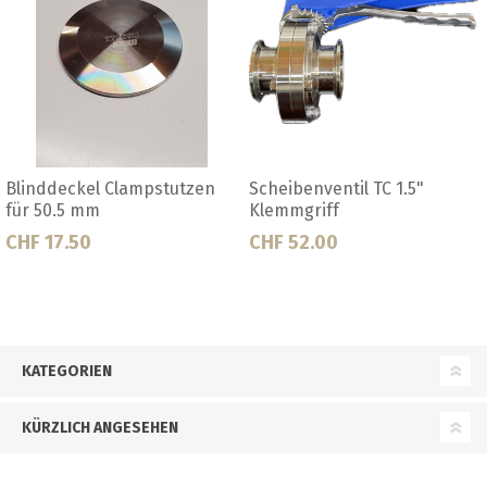
il TC 1.5"
Scheibenventil Tri Clamp 1.5"
Blinddeckel 
TC
CHF 39.50
CHF 22.50
KATEGORIEN
KÜRZLICH ANGESEHEN