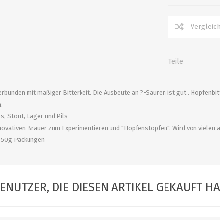
alle zeigen
alle zeigen
alle zeigen
ZUBEHÖR
WÜRZEKÜHLUNG
Teile
rbunden mit mäßiger Bitterkeit. Die Ausbeute an ?-Säuren ist gut . Hopfenb
.
es, Stout, Lager und Pils
innovativen Brauer zum Experimentieren und "Hopfenstopfen". Wird von vielen
in 50g Packungen
MILCHGEWINDE
Reduzierstücke
ENUTZER, DIE DIESEN ARTIKEL GEKAUFT H
Schaugläser und
Schiebventil