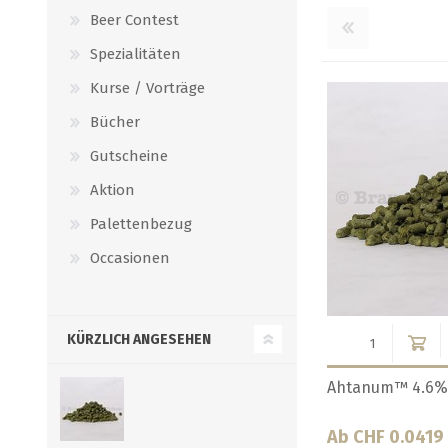
Beer Contest
Spezialitäten
Kurse / Vorträge
Bücher
Gutscheine
Aktion
Palettenbezug
Occasionen
KÜRZLICH ANGESEHEN
Alora 8.3%
Alora 8.3% 20kg
Ab CHF 0.063
CHF 619.75