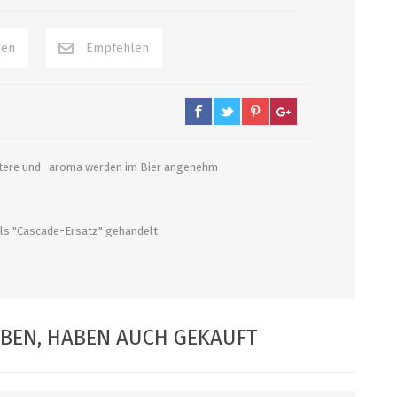
PUMPEN/ FILTER
KEGS / ZUBEHÖR
Filter, Siebe
Kegs neu und Occasionen
Filterpumpen
Ersatzteile und Zubehör
Pumpen
CO2 und Zubehör
ittere und -aroma werden im Bier angenehm
Druckminderer
alle zeigen
 als "Cascade-Ersatz" gehandelt
ABEN, HABEN AUCH GEKAUFT