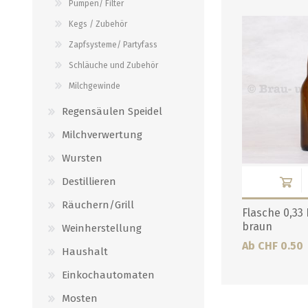
Pumpen/ Filter
Verbindungen
alle zeigen
Kegs / Zubehör
alle zeigen
Zapfsysteme/ Partyfass
Schläuche und Zubehör
Milchgewinde
Regensäulen Speidel
Milchverwertung
Wursten
Destillieren
Räuchern/Grill
Flasche 0,33
braun
Weinherstellung
Ab CHF 0.50
Haushalt
Einkochautomaten
Mosten