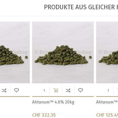
PRODUKTE AUS GLEICHER 
Alora 8.3% 5kg
Amarillo® 
CHF 197.75
CHF 802.