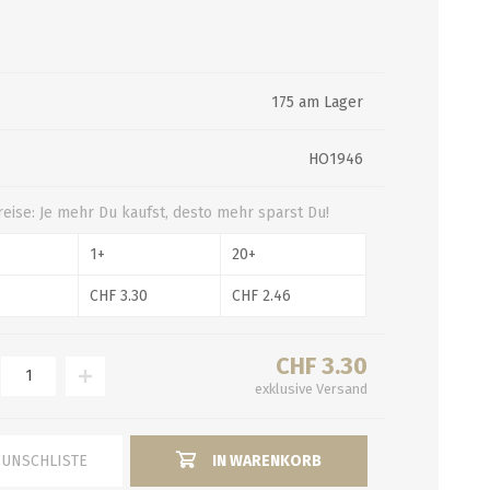
FRUCHT-PÜREE-AROMEN
EINKOCHAUTOMATEN
MALZMÜHLEN
MOSTEN
175 am Lager
Craft-Pürees
Artisan Natural Flavors
HO1946
Getränkeinfusionen
Extrakte
reise: Je mehr Du kaufst, desto mehr sparst Du!
alle zeigen
1+
20+
CHF 3.30
CHF 2.46
PFANNEN, HÄHNE,
GUTSCHEINE
REINIGUNG/
AKTION
KOCHTÖPFE
DESINFEKTION
Kursgutscheine
Haltbarkeitsdatum
CHF 3.30
Hähne
Reinigungsapparate
exklusive
Versand
Bargutschein
Schnäppchen
Kochtöpfe und Läuterbleche
Bürsten
Ausverkauf
Pfannen und Läuterbleche
Chemie
WUNSCHLISTE
IN WARENKORB
Enthärtung