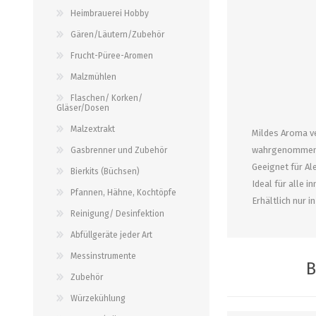
alle zeigen
alle zeigen
alle zeigen
Heimbrauerei Hobby
Gären/Läutern/Zubehör
PALETTENBEZUG
OCCASIONEN
ABFÜLLGERÄTE JEDER ART
MESSINSTRUMENTE
Frucht-Püree-Aromen
Malzmühlen
Abfüllgeräte drucklos
Stammwürze/Dichte
Flaschen/ Korken/
Gläser/Dosen
Gegendruckabfüller
Messzylinder für Spindeln
Malzextrakt
PH-Messung
Mildes Aroma ve
wahrgenommen
Gasbrenner und Zubehör
Thermometer
Geeignet für Al
Bierkits (Büchsen)
alle zeigen
Ideal für alle 
Pfannen, Hähne, Kochtöpfe
Erhältlich nur 
Reinigung/ Desinfektion
ZAPFSYSTEME/ PARTYFASS
SCHLÄUCHE UND
ZUBEHÖR
Abfüllgeräte jeder Art
Growler
Messinstrumente
Briden und Klemmen
B
Tropfbleche
Zubehör
Neomatic-Sortiment
Durchlaufkühler
Würzekühlung
Schläuche
Partyfass 5 Liter