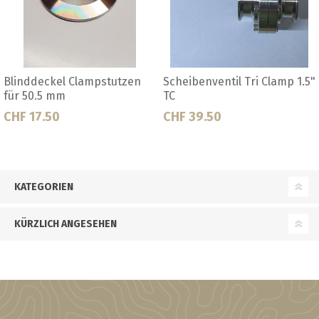
enventil Tri Clamp 1.5"
Blinddeckel DIN 32
Blind
39.50
CHF 22.50
CHF 2
KATEGORIEN
KÜRZLICH ANGESEHEN