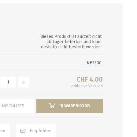
FRUCHT-PÜREE-AROMEN
EINKOCHAUTOMATEN
MALZMÜHLEN
MOSTEN
Craft-Pürees
Dieses Produkt ist zurzeit nicht
Artisan Natural Flavors
ab Lager lieferbar und kann
deshalb nicht bestellt werden!
Getränkeinfusionen
Extrakte
KB2300
alle zeigen
CHF 4.00
PFANNEN, HÄHNE,
GUTSCHEINE
exklusive
REINIGUNG/
AKTION
Versand
KOCHTÖPFE
DESINFEKTION
Kursgutscheine
Haltbarkeitsdatum
WUNSCHLISTE
IN WARENKORB
Hähne
Reinigungsapparate
Bargutschein
Schnäppchen
Kochtöpfe und Läuterbleche
Bürsten
Ausverkauf
Pfannen und Läuterbleche
Chemie
Enthärtung