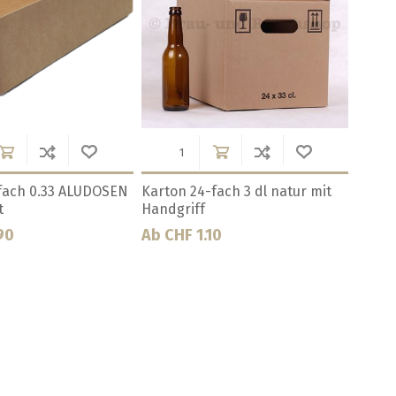
-fach 3 dl weiss mit
Karton-Geschenkbox für 3 x
Karton
0.33
20
Ab CHF 1.90
Ab CH