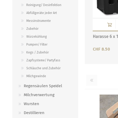
Verbindungen
Reinigung/ Desinfektion
alle zeigen
alle zeigen
Abfüllgeräte jeder Art
Messinstrumente
Zubehör
Harasse 6 x 1
Würzekühlung
Pumpen/ Filter
CHF 8.50
Kegs / Zubehör
Zapfsysteme/ Partyfass
Schläuche und Zubehör
Milchgewinde
Regensäulen Speidel
Milchverwertung
Wursten
Destillieren