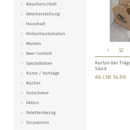
Räuchern/Grill
Weinherstellung
Haushalt
Einkochautomaten
Mosten
Beer Contest
 ALUDOSEN
Karton 24-fach 3 dl natur mit
Karton Versandbo
Spezialitäten
Handgriff
Kurse / Vorträge
Ab CHF 1.10
Ab CHF 4.40
Bücher
Gutscheine
Aktion
Palettenbezug
Occasionen