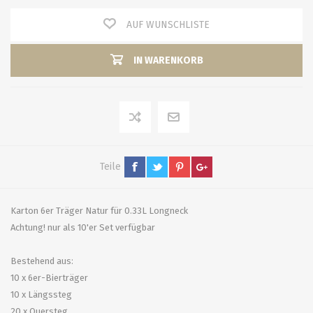
AUF WUNSCHLISTE
IN WARENKORB
Teile
Karton 6er Träger Natur für 0.33L Longneck
Achtung! nur als 10'er Set verfügbar
Bestehend aus:
10 x 6er-Bierträger
10 x Längssteg
20 x Quersteg