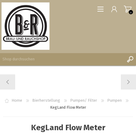
0
REGISTRIERUNG
ANMELDEN
WUNSCHLISTE
Home
Bierherstellung
Pumpen/ Filter
Pumpen
0
KegLand Flow Meter
KegLand Flow Meter