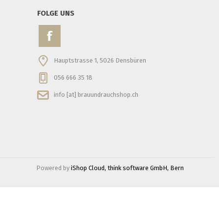
FOLGE UNS
Hauptstrasse 1, 5026 Densbüren
056 666 35 18
info [at] brauundrauchshop.ch
Powered by
iShop Cloud, think software GmbH, Bern