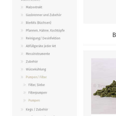
alle zeigen
alle zeigen
alle zeigen
Malzextrakt
Gasbrenner und Zubehör
PALETTENBEZUG
OCCASIONEN
ABFÜLLGERÄTE JEDER ART
MESSINSTRUMENTE
Bierkits (Büchsen)
Pfannen, Hähne, Kochtöpfe
Abfüllgeräte drucklos
Stammwürze/Dichte
B
Reinigung/ Desinfektion
Gegendruckabfüller
Messzylinder für Spindeln
Abfüllgeräte jeder Art
PH-Messung
Messinstrumente
Thermometer
Zubehör
alle zeigen
Würzekühlung
Pumpen/ Filter
ZAPFSYSTEME/ PARTYFASS
SCHLÄUCHE UND
ZUBEHÖR
Filter, Siebe
Growler
Filterpumpen
Briden und Klemmen
Tropfbleche
Pumpen
Neomatic-Sortiment
Durchlaufkühler
Kegs / Zubehör
Schläuche
Partyfass 5 Liter