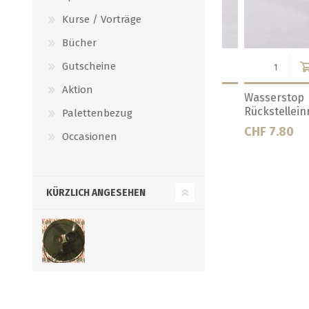
Kurse / Vorträge
Bücher
Gutscheine
Aktion
rstop
Bierpumpe
Bierpumpe, Biert
Palettenbezug
CHF 135.40
CHF 9.90
Occasionen
KÜRZLICH ANGESEHEN