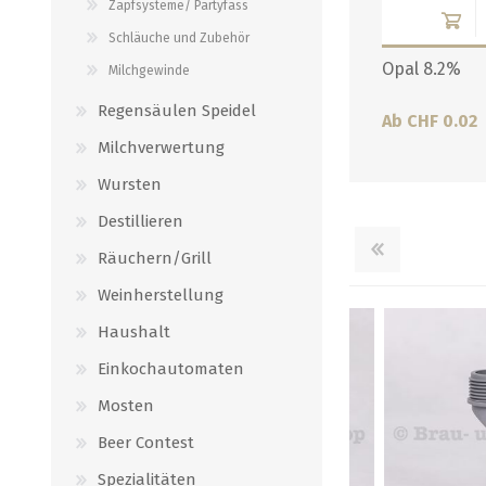
Zapfsysteme/ Partyfass
Verbindungen
alle zeigen
Schläuche und Zubehör
alle zeigen
Opal 8.2%
Milchgewinde
Regensäulen Speidel
Ab CHF 0.02
Milchverwertung
Wursten
Destillieren
Räuchern/Grill
Weinherstellung
Haushalt
Einkochautomaten
Mosten
Beer Contest
Spezialitäten