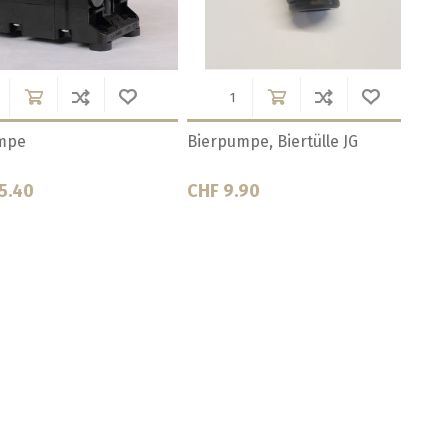
Biertülle JG Muffe
Biertülle für Bierpumpe 7-
Blich
10mm
CHF 9.90
CHF 5