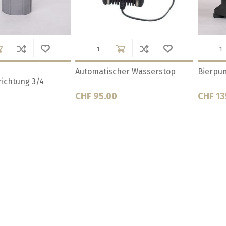
ülle JG
Bierpumpe, Biertülle JG Muffe
Bierpumpe, 
1/2
3/8
CHF 10.50
CHF 9.90