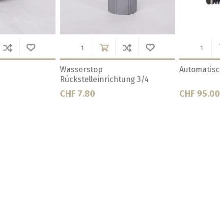
ülle JG
Bierpumpe, Biertülle JG Muffe
Bierpumpe, 
1/2
3/8
CHF 10.50
CHF 9.90