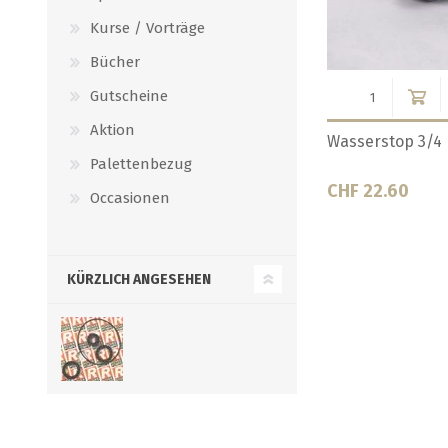
Kurse / Vorträge
Bücher
Gutscheine
Aktion
rstop
Bierpumpe
Bierpumpe, Biert
Palettenbezug
CHF 135.40
CHF 9.90
Occasionen
KÜRZLICH ANGESEHEN