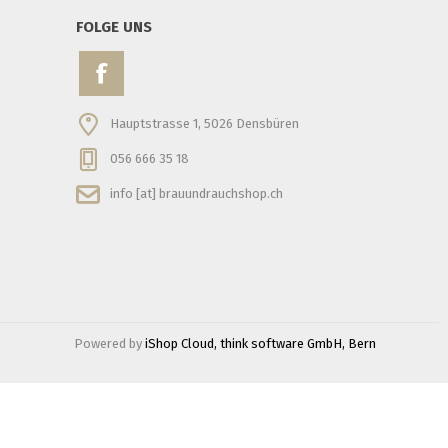
FOLGE UNS
Hauptstrasse 1, 5026 Densbüren
056 666 35 18
info [at] brauundrauchshop.ch
Powered by
iShop Cloud, think software GmbH, Bern