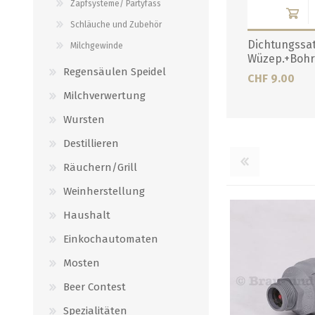
Zapfsysteme/ Partyfass
Verbindungen
alle zeigen
Schläuche und Zubehör
alle zeigen
Dichtungssat
Milchgewinde
Wüzep.+Bohr
Regensäulen Speidel
CHF 9.00
Milchverwertung
Wursten
Destillieren
Räuchern/Grill
Weinherstellung
Haushalt
Einkochautomaten
Mosten
Beer Contest
Spezialitäten