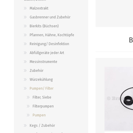
alle zeigen
alle zeigen
alle zeigen
Malzextrakt
Gasbrenner und Zubehör
PALETTENBEZUG
OCCASIONEN
ABFÜLLGERÄTE JEDER ART
MESSINSTRUMENTE
Bierkits (Büchsen)
Pfannen, Hähne, Kochtöpfe
Abfüllgeräte drucklos
Stammwürze/Dichte
B
Reinigung/ Desinfektion
Gegendruckabfüller
Messzylinder für Spindeln
Abfüllgeräte jeder Art
PH-Messung
Messinstrumente
Thermometer
Zubehör
alle zeigen
Würzekühlung
Pumpen/ Filter
ZAPFSYSTEME/ PARTYFASS
SCHLÄUCHE UND
ZUBEHÖR
Filter, Siebe
Growler
Filterpumpen
Briden und Klemmen
Tropfbleche
Pumpen
Neomatic-Sortiment
Durchlaufkühler
Kegs / Zubehör
Schläuche
Partyfass 5 Liter