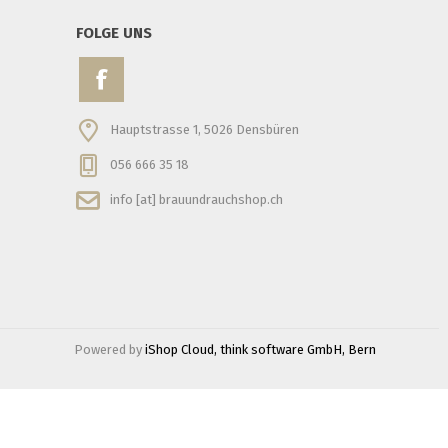
FOLGE UNS
Hauptstrasse 1, 5026 Densbüren
056 666 35 18
info [at] brauundrauchshop.ch
Powered by
iShop Cloud, think software GmbH, Bern