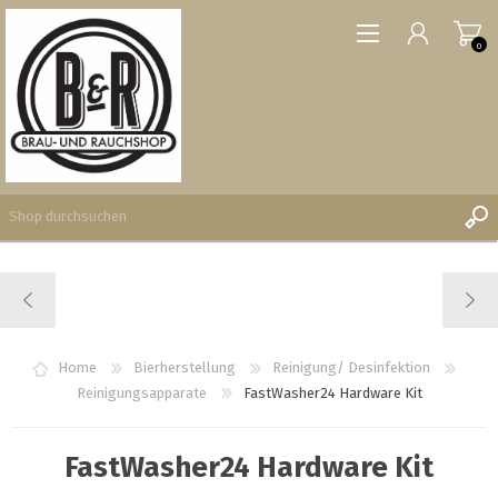
0
REGISTRIERUNG
ANMELDEN
WUNSCHLISTE
Home
Bierherstellung
Reinigung/ Desinfektion
0
Reinigungsapparate
FastWasher24 Hardware Kit
FastWasher24 Hardware Kit