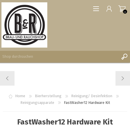
0
REGISTRIERUNG
ANMELDEN
WUNSCHLISTE
Home
Bierherstellung
Reinigung/ Desinfektion
0
Reinigungsapparate
FastWasher12 Hardware Kit
FastWasher12 Hardware Kit