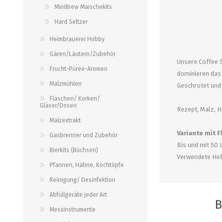
alle zeigen
alle zeigen
MiniBrew Maischekits
alle zeigen
Hard Seltzer
PALETTENBEZUG
OCCASIONEN
ABFÜLLGERÄTE JEDER ART
MESSINSTRUMENTE
Heimbrauerei Hobby
Gären/Läutern/Zubehör
Unsere Coffee S
Abfüllgeräte drucklos
Stammwürze/Dichte
Frucht-Püree-Aromen
dominieren das
Gegendruckabfüller
Messzylinder für Spindeln
Malzmühlen
Geschrotet und 
PH-Messung
Flaschen/ Korken/
Gläser/Dosen
Thermometer
Rezept, Malz, 
Malzextrakt
alle zeigen
Variante mit 
Gasbrenner und Zubehör
Bis und mit 50 
Bierkits (Büchsen)
ZAPFSYSTEME/ PARTYFASS
SCHLÄUCHE UND
Verwendete Hef
ZUBEHÖR
Pfannen, Hähne, Kochtöpfe
Growler
Reinigung/ Desinfektion
Briden und Klemmen
Tropfbleche
Abfüllgeräte jeder Art
Neomatic-Sortiment
B
Durchlaufkühler
Messinstrumente
Schläuche
Partyfass 5 Liter