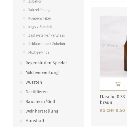
Zubehör
Verbindungen
alle zeigen
Würzekühlung
alle zeigen
Pumpen/ Filter
Kegs / Zubehör
Zapfsysteme/ Partyfass
Schläuche und Zubehör
Milchgewinde
Regensäulen Speidel
Milchverwertung
Wursten
Destillieren
Flasche 0,33
Räuchern/Grill
braun
Ab CHF 0.50
Weinherstellung
Haushalt