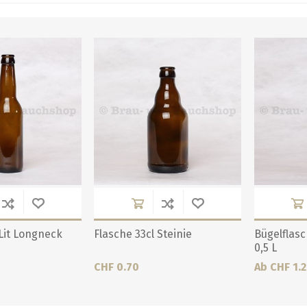
 Lit Longneck
Flasche 33cl Steinie
Bügelflas
0,5 L
CHF 0.70
Ab CHF 1.