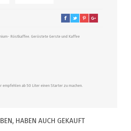
PUMPEN/ FILTER
KEGS / ZUBEHÖR
emium- Röstkaffee. Geröstete Gerste und Kaffee
Filter, Siebe
Kegs neu und Occasionen
Filterpumpen
Ersatzteile und Zubehör
Pumpen
CO2 und Zubehör
Druckminderer
alle zeigen
Wir empfehlen ab 50 Liter einen Starter zu machen.
ABEN, HABEN AUCH GEKAUFT