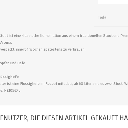
alle zeigen
alle zeigen
alle zeigen
Teile
ZUBEHÖR
WÜRZEKÜHLUNG
tout ist eine klassische Kombination aus einem traditionellen Stout und Pr
 Aroma.
verpackt, innert 4 Wochen spätestens zu verbrauen.
Hopfen und Hefe
Flüssighefe
Liter ist eine Flüssighefe im Rezept mitdabei, ab 60 Liter sind es zwei Stück. 
MILCHGEWINDE
e: HE1056XL
Reduzierstücke
Schaugläser und
Schiebventil
ENUTZER, DIE DIESEN ARTIKEL GEKAUFT H