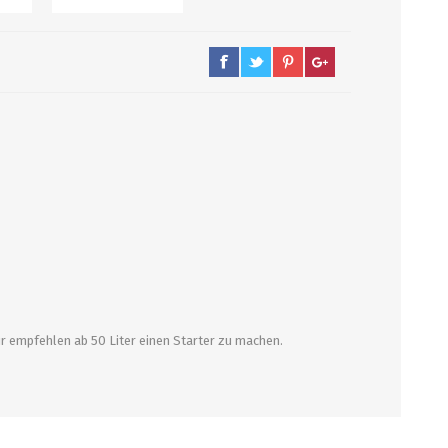
PUMPEN/ FILTER
KEGS / ZUBEHÖR
Filter, Siebe
Kegs neu und Occasionen
Filterpumpen
Ersatzteile und Zubehör
Pumpen
CO2 und Zubehör
Druckminderer
alle zeigen
Wir empfehlen ab 50 Liter einen Starter zu machen.