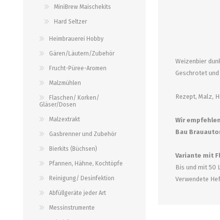
alle zeigen
alle zeigen
MiniBrew Maischekits
alle zeigen
Hard Seltzer
PALETTENBEZUG
OCCASIONEN
ABFÜLLGERÄTE JEDER ART
MESSINSTRUMENTE
Heimbrauerei Hobby
Gären/Läutern/Zubehör
Weizenbier dun
Abfüllgeräte drucklos
Stammwürze/Dichte
Frucht-Püree-Aromen
Geschrotet und 
Gegendruckabfüller
Messzylinder für Spindeln
Malzmühlen
PH-Messung
Rezept, Malz, 
Flaschen/ Korken/
Gläser/Dosen
Thermometer
Malzextrakt
Wir empfehlen 
alle zeigen
Bau Brauautom
Gasbrenner und Zubehör
Bierkits (Büchsen)
ZAPFSYSTEME/ PARTYFASS
SCHLÄUCHE UND
Variante mit 
ZUBEHÖR
Pfannen, Hähne, Kochtöpfe
Bis und mit 50 
Growler
Reinigung/ Desinfektion
Verwendete He
Briden und Klemmen
Tropfbleche
Abfüllgeräte jeder Art
Neomatic-Sortiment
Durchlaufkühler
Messinstrumente
Schläuche
Partyfass 5 Liter