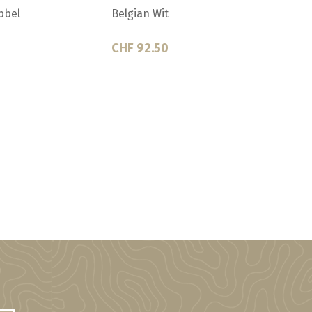
ut
French Saison
Helles
CHF 92.50
CHF 