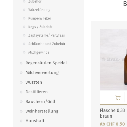
Zubehör
B
Verbindungen
alle zeigen
Würzekühlung
alle zeigen
Pumpen/ Filter
Kegs / Zubehör
Zapfsysteme/ Partyfass
Schläuche und Zubehör
Milchgewinde
Regensäulen Speidel
Milchverwertung
Wursten
Destillieren
Räuchern/Grill
Flasche 0,33
Weinherstellung
braun
Haushalt
Ab CHF 0.50