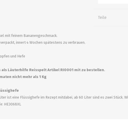
alle zeigen
alle zeigen
alle zeigen
Teile
ZUBEHÖR
WÜRZEKÜHLUNG
kel mit feinem Bananengeschmack.
verpackt, innert 4 Wochen spätestens zu verbrauen.
Hopfen und Hefe
als Läuterhilfe Reisspelt Artikel RI0001 mit zu bestellen.
aten nicht mehr als 1 Kg
MILCHGEWINDE
Flüssighefe
Liter ist eine Flüssighefe im Rezept mitdabei, ab 60 Liter sind es zwei Stück. 
Reduzierstücke
fe: HE3068XL
Schaugläser und
Schiebventil