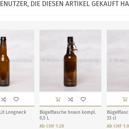
ENUTZER, DIE DIESEN ARTIKEL GEKAUFT H
 Lit Longneck
Bügelflasche braun kompl.
Bügelflas
0,5 L
33 cl
Ab CHF 1.20
Ab CHF 1.