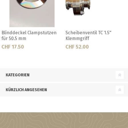
enventil TC 1.5"
Scheibenventil Tri Clamp 1.5"
Blind
griff
TC
52.00
CHF 39.50
CHF 2
KATEGORIEN
KÜRZLICH ANGESEHEN