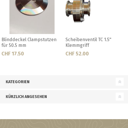
enventil TC 1.5"
Scheibenventil Tri Clamp 1.5"
Blind
griff
TC
52.00
CHF 39.50
CHF 2
KATEGORIEN
KÜRZLICH ANGESEHEN