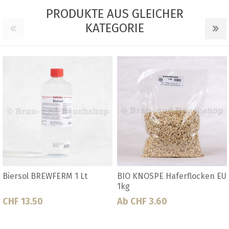
PRODUKTE AUS GLEICHER
KATEGORIE
Haferflocken EU
BIO KNOSPE Sinamar® 5
Calciumchlor
Liter Kanister
0
CHF 62.50
Ab CHF 4.10