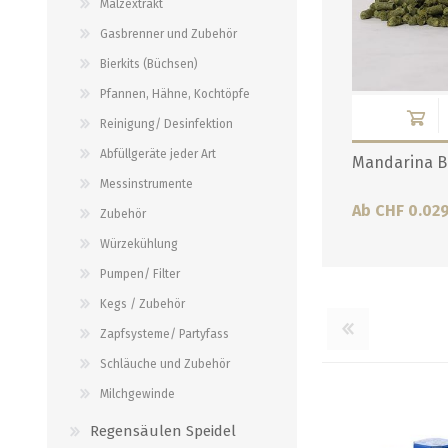
Malzextrakt
Verbindungen
alle zeigen
Gasbrenner und Zubehör
alle zeigen
Bierkits (Büchsen)
Pfannen, Hähne, Kochtöpfe
Reinigung/ Desinfektion
Abfüllgeräte jeder Art
Mandarina B
Messinstrumente
Ab CHF 0.02
Zubehör
Würzekühlung
Pumpen/ Filter
Kegs / Zubehör
Zapfsysteme/ Partyfass
Schläuche und Zubehör
Milchgewinde
Regensäulen Speidel