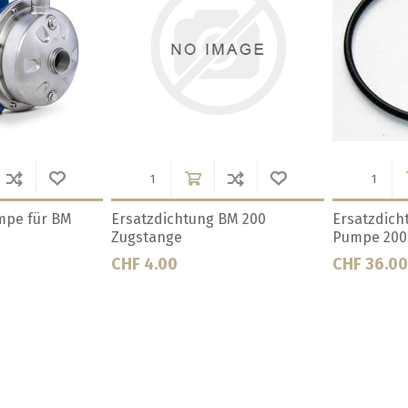
 Malzrohr BM
Ersatzdichtung zu Schlauchset
Filtertuch 
BM 200
CHF 3.20
CHF 23.00