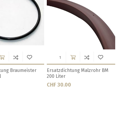
BM 200 Liter
Filtertuch BM 500 Liter
Filter
Draht
CHF 46.00
CHF 1