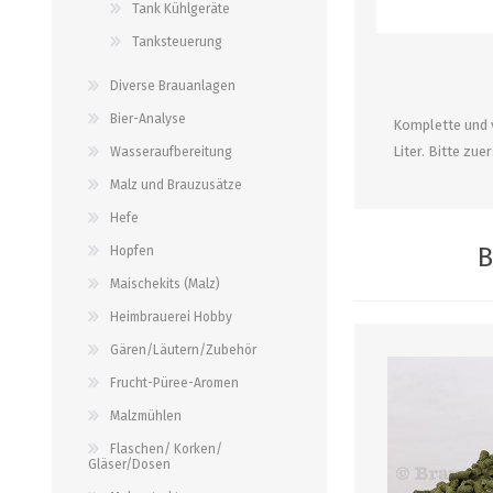
alle zeigen
alle zeigen
Tank Kühlgeräte
alle zeigen
Tanksteuerung
PALETTENBEZUG
OCCASIONEN
ABFÜLLGERÄTE JEDER ART
Diverse Brauanlagen
MESSINSTRUMENTE
Bier-Analyse
Komplette und 
Abfüllgeräte drucklos
Stammwürze/Dichte
Liter. Bitte zu
Wasseraufbereitung
Gegendruckabfüller
Messzylinder für Spindeln
Malz und Brauzusätze
PH-Messung
Hefe
Thermometer
B
Hopfen
alle zeigen
Maischekits (Malz)
Heimbrauerei Hobby
ZAPFSYSTEME/ PARTYFASS
SCHLÄUCHE UND
Gären/Läutern/Zubehör
ZUBEHÖR
Frucht-Püree-Aromen
Growler
Briden und Klemmen
Malzmühlen
Tropfbleche
Neomatic-Sortiment
Flaschen/ Korken/
Durchlaufkühler
Gläser/Dosen
Schläuche
Partyfass 5 Liter