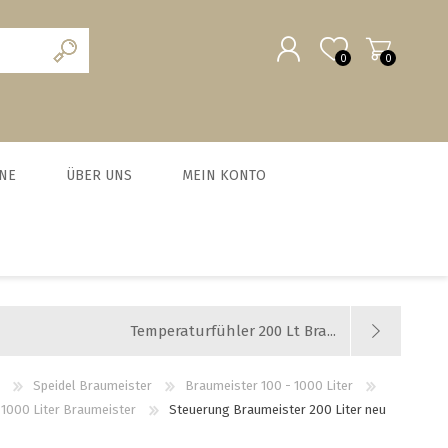
0
0
REGISTRIERUNG
NE
ÜBER UNS
MEIN KONTO
ANMELDEN
scheine
Team
MALZ UND BRAUZUSÄTZE
MILCHVERWERTUNG
WURSTEN
HEFE
chein
News und Agenda
BIO Malze
Käse
Trockenhefe
Fleisch-Hobel
Jobs
Temperaturfühler 200 Lt Bra...
Barke® und Tennen- Malz
Joghurt
Flüssighefe
Wurst und Zubehör
Weyermann-Vertretung
Brühmalze
Kefir
Hefezucht
Messer
Speidel Braumeister
Braumeister 100 - 1000 Liter
- 1000 Liter Braumeister
Steuerung Braumeister 200 Liter neu
Caramelmalze
Starterset Bratwurst
alle zeigen