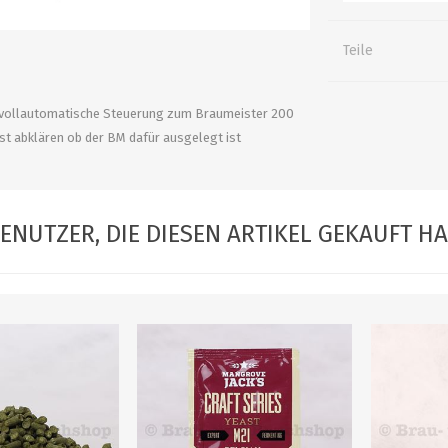
alle zeigen
alle zeigen
alle zeigen
Teile
ZUBEHÖR
WÜRZEKÜHLUNG
vollautomatische Steuerung zum Braumeister 200
erst abklären ob der BM dafür ausgelegt ist
ENUTZER, DIE DIESEN ARTIKEL GEKAUFT H
MILCHGEWINDE
Reduzierstücke
Schaugläser und
Schiebventil