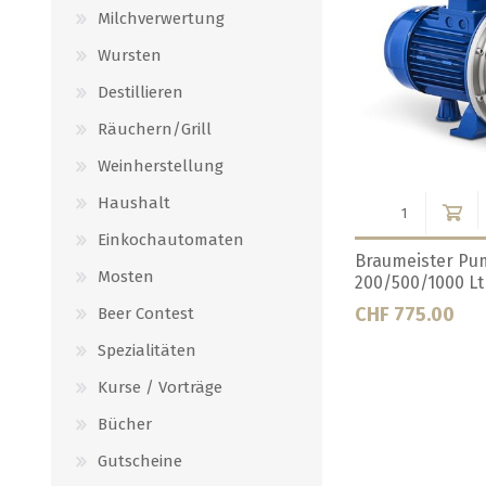
Milchverwertung
Wursten
Destillieren
Räuchern/Grill
Weinherstellung
Haushalt
Einkochautomaten
meister
Ersatzdichtung Malzrohr BM
Ersatzdichtung
Mosten
200 Liter
500 Liter
CHF 30.00
CHF 35.00
Beer Contest
Spezialitäten
Kurse / Vorträge
Bücher
Gutscheine