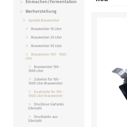
Einmachen/Fermentation
Bierherstellung
DESTILLIEREN
HOPFEN
MAISCHEKITS (MALZ)
RÄUCHERN/GRILL
Speidel Braumeister
BIO Hopfen
Likörextrakt Alcoferm
Brewie Pads
Räuchermehl
Braumeister 10 Liter
Cryo Hop
Likörextrakt Lick
Kurzmaischekits
Räucheröfen
Braumeister 20 Liter
Hopfenpflanzen
Holzfass
Brewferm Maischekit
Grill und Zubehör
Braumeister 50 Liter
Hopfen Pellets
Behälter
untergärige Maischekits
Dekor- und Pökelgewürze
Braumeister 100 - 1000
Liter
alle zeigen
alle zeigen
alle zeigen
alle zeigen
Braumeister 100 -
1000 Liter
FLASCHEN/ KORKEN/
BEER CONTEST
Zubehör für 100 -
SPEZIALITÄTEN
MALZEXTRAKT
1000 Liter Braumeister
GLÄSER/DOSEN
Ersatzteile für 100 -
Beer Contest 2026
Hausspezialitäten
1000 Liter Braumeister
Growler
Beer Contest 2025
Diverse Nahrungsmittel
Drucklose Gärtanks
2 Liter Siphons
Edestahl
Beer Contest 2024
Bier
Flaschen einzeln
Drucktanks aus
Beer Contest 2023
Spirituosen
Edestahl
Flaschen palettenweise