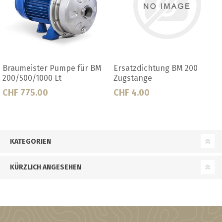
r BM
Ersatzdichtung BM 200
Ersatzdichtung Braume
Zugstange
Pumpe 200l
CHF 4.00
CHF 36.00
KATEGORIEN
KÜRZLICH ANGESEHEN