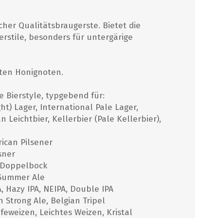
cher Qualitätsbraugerste. Bietet die
FRUCHT-PÜREE-AROMEN
EINKOCHAUTOMATEN
MALZMÜHLEN
MOSTEN
erstile, besonders für untergärige
Craft-Pürees
Artisan Natural Flavors
hten Honignoten.
Getränkeinfusionen
Extrakte
e Bierstyle, typgebend für:
ht) Lager, International Pale Lager,
alle zeigen
 Leichtbier, Kellerbier (Pale Kellerbier),
PFANNEN, HÄHNE,
GUTSCHEINE
REINIGUNG/
AKTION
rican Pilsener
KOCHTÖPFE
DESINFEKTION
sner
Kursgutscheine
Haltbarkeitsdatum
s Doppelbock
Hähne
Reinigungsapparate
Bargutschein
Schnäppchen
, Summer Ale
Kochtöpfe und Läuterbleche
Bürsten
PA, Hazy IPA, NEIPA, Double IPA
Ausverkauf
Pfannen und Läuterbleche
Chemie
n Strong Ale, Belgian Tripel
feweizen, Leichtes Weizen, Kristal
Enthärtung