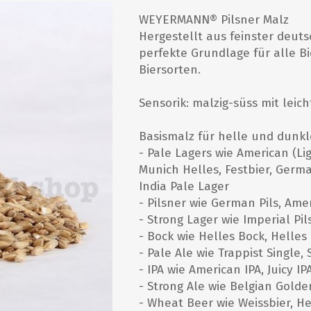
Grillwurst- und Tatarkurs
WEYERMANN® Pilsner Malz
Hergestellt aus feinster deuts
HEIMBRAUEREI HOBBY
WEINHERSTELLUNG
GÄREN/LÄUTERN/ZUBEHÖR
HAUSHALT
Whiskykurs
perfekte Grundlage für alle Bi
Destillierkurse
Biersorten.
Abfüllgeräte
Kunststoff von Speidel
Hefen Wein und Met
Gär- und Läutereimer
Vorträge
Sensorik: malzig-süss mit leic
Starterset/Weinkit
Edelstahltanks
Messgeräte
zylinderkonische Tanks
Basismalz für helle und dunkl
- Pale Lagers wie American (Lig
alle zeigen
alle zeigen
Munich Helles, Festbier, German
India Pale Lager
KURSE / VORTRÄGE
GASBRENNER UND
BIERKITS (BÜCHSEN)
BÜCHER
- Pilsner wie German Pils, Ame
ZUBEHÖR
- Strong Lager wie Imperial Pil
Einmachen
Brewferm
Bier
- Bock wie Helles Bock, Helle
Gasbrenner
Braukurse Grundkurs
Muntons
Destillieren/Met
- Pale Ale wie Trappist Single
Zubehör
- IPA wie American IPA, Juicy I
Braukurs, Fortgeschrittene
Coopers
Essig
- Strong Ale wie Belgian Golde
Braukurse für Frauen
Cider und diverse Kits
Einmachen
- Wheat Beer wie Weissbier, He