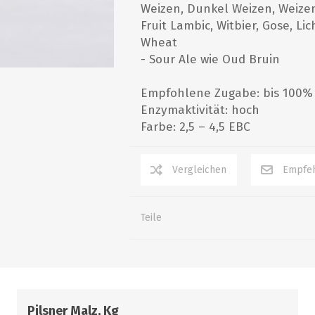
alle zeigen
alle zeigen
alle zeigen
Weizen, Dunkel Weizen, Weizen
Fruit Lambic, Witbier, Gose, Li
Wheat
ZUBEHÖR
WÜRZEKÜHLUNG
- Sour Ale wie Oud Bruin
Empfohlene Zugabe: bis 100%
Enzymaktivität: hoch
Farbe: 2,5 – 4,5 EBC
MILCHGEWINDE
Teile
Reduzierstücke
Schaugläser und
Schiebventil
Pilsner Malz, Kg