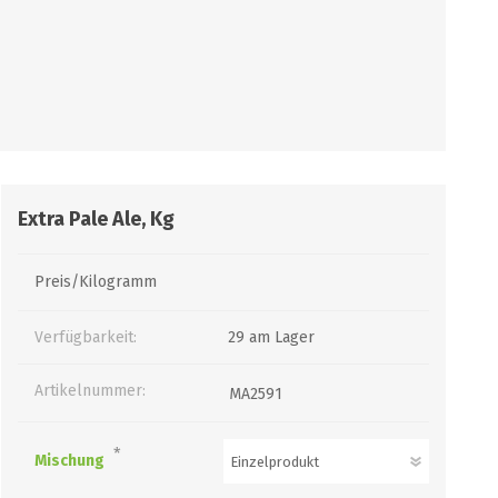
PUMPEN/ FILTER
KEGS / ZUBEHÖR
Filter, Siebe
Kegs neu und Occasionen
Filterpumpen
Ersatzteile und Zubehör
Pumpen
CO2 und Zubehör
Extra Pale Ale, Kg
Druckminderer
alle zeigen
Preis/Kilogramm
Verfügbarkeit:
29 am Lager
Artikelnummer:
MA2591
*
Mischung