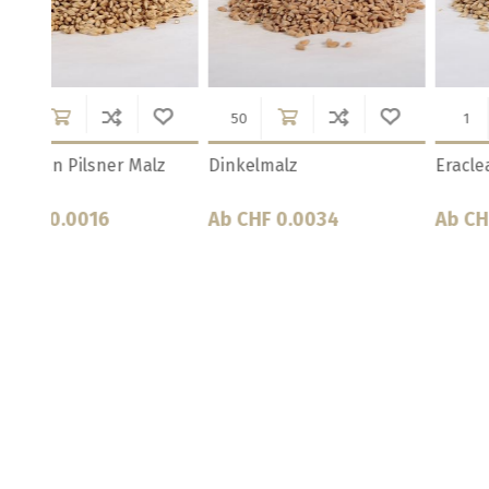
eiz
Maris Otter
Münchner Malz / Schwei
Ab CHF 0.0023
Ab CHF 0.0025