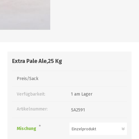
alle zeigen
alle zeigen
alle zeigen
ZUBEHÖR
WÜRZEKÜHLUNG
Extra Pale Ale,25 Kg
Preis/Sack
Verfügbarkeit:
1 am Lager
MILCHGEWINDE
Artikelnummer:
SA2591
Reduzierstücke
Schaugläser und
Schiebventil
*
Mischung