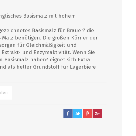
 englisches Basismalz mit hohem
FRUCHT-PÜREE-AROMEN
EINKOCHAUTOMATEN
MALZMÜHLEN
MOSTEN
sgezeichnetes Basismalz für Brauer? die
Craft-Pürees
es Malz benötigen. Die großen Körner der
Artisan Natural Flavors
 sorgen für Gleichmäßigkeit und
Getränkeinfusionen
 Extrakt- und Enzymaktivität. Wenn Sie
Extrakte
 Basismalz haben? eignet sich Extra
nd als heller Grundstoff für Lagerbiere
alle zeigen
PFANNEN, HÄHNE,
GUTSCHEINE
REINIGUNG/
AKTION
KOCHTÖPFE
DESINFEKTION
Kursgutscheine
Haltbarkeitsdatum
Hähne
Reinigungsapparate
Bargutschein
Schnäppchen
Kochtöpfe und Läuterbleche
Bürsten
Ausverkauf
Pfannen und Läuterbleche
Chemie
Enthärtung