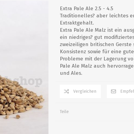
Grillwurst- und Tatarkurs
Extra Pale Ale 2.5 - 4.5
Traditionelles? aber leichtes
HEIMBRAUEREI HOBBY
WEINHERSTELLUNG
GÄREN/LÄUTERN/ZUBEHÖR
HAUSHALT
Whiskykurs
Extraktgehalt.
Destillierkurse
Extra Pale Ale Malz ist ein au
Abfüllgeräte
Kunststoff von Speidel
ein niedriges? gut modifiziert
Hefen Wein und Met
Gär- und Läutereimer
Vorträge
zweizeiligen britischen Gerste
Starterset/Weinkit
Edelstahltanks
Konsistenz sowie für eine gute
Messgeräte
zylinderkonische Tanks
Probleme mit der Lagerung von
Pale Ale Malz auch hervorrage
alle zeigen
alle zeigen
und Ales.
KURSE / VORTRÄGE
GASBRENNER UND
BIERKITS (BÜCHSEN)
BÜCHER
ZUBEHÖR
Einmachen
Brewferm
Bier
Gasbrenner
Braukurse Grundkurs
Muntons
Destillieren/Met
Teile
Zubehör
Braukurs, Fortgeschrittene
Coopers
Essig
Braukurse für Frauen
Cider und diverse Kits
Einmachen