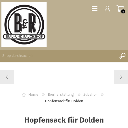
0
REGISTRIERUNG
ANMELDEN
WUNSCHLISTE
Home
Bierherstellung
Zubehör
0
Hopfensack für Dolden
Hopfensack für Dolden