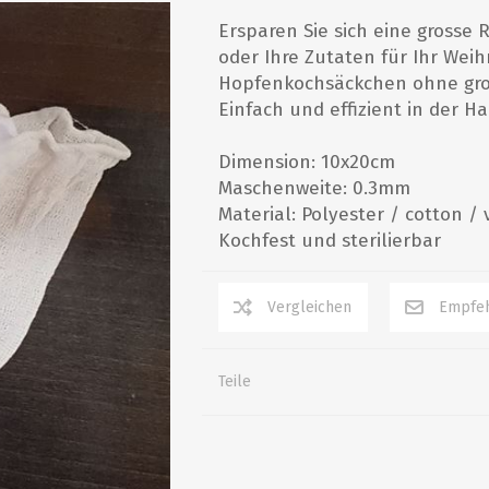
Grillwurst- und Tatarkurs
Ersparen Sie sich eine grosse 
oder Ihre Zutaten für Ihr Weih
HEIMBRAUEREI HOBBY
WEINHERSTELLUNG
GÄREN/LÄUTERN/ZUBEHÖR
HAUSHALT
Whiskykurs
Hopfenkochsäckchen ohne gro
Destillierkurse
Einfach und effizient in der 
Abfüllgeräte
Kunststoff von Speidel
Hefen Wein und Met
Gär- und Läutereimer
Vorträge
Dimension: 10x20cm
Starterset/Weinkit
Edelstahltanks
Maschenweite: 0.3mm
Messgeräte
zylinderkonische Tanks
Material: Polyester / cotton / 
Kochfest und sterilierbar
alle zeigen
alle zeigen
KURSE / VORTRÄGE
GASBRENNER UND
BIERKITS (BÜCHSEN)
BÜCHER
ZUBEHÖR
Einmachen
Brewferm
Bier
Gasbrenner
Teile
Braukurse Grundkurs
Muntons
Destillieren/Met
Zubehör
Braukurs, Fortgeschrittene
Coopers
Essig
Braukurse für Frauen
Cider und diverse Kits
Einmachen