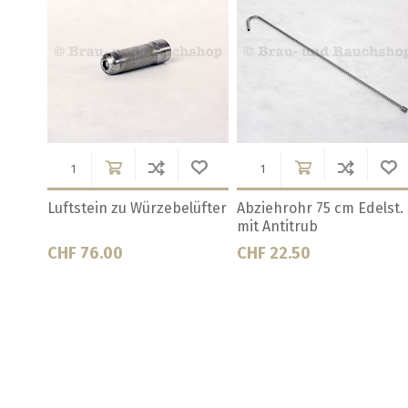
off,
Bierrührlöffel Holz, 70cm
Bierrührlöffel Kunststoff,
50 cm
CHF 8.10
CHF 5.00