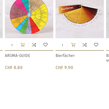
Bierrührlöffel Kunststoff,
Bierstachel
B
80 cm
S
CHF 5.50
CHF 49.00
C