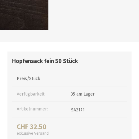
alle zeigen
alle zeigen
alle zeigen
ZUBEHÖR
WÜRZEKÜHLUNG
Hopfensack fein 50 Stück
Preis/Stück
Verfügbarkeit:
35 am Lager
MILCHGEWINDE
Artikelnummer:
SA2171
Reduzierstücke
Schaugläser und
Schiebventil
CHF 32.50
exklusive
Versand