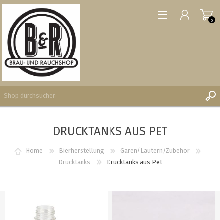
0
DRUCKTANKS AUS PET
REGISTRIERUNG
ANMELDEN
Home
Bierherstellung
Gären/Läutern/Zubehör
WUNSCHLISTE
Drucktanks
Drucktanks aus Pet
0