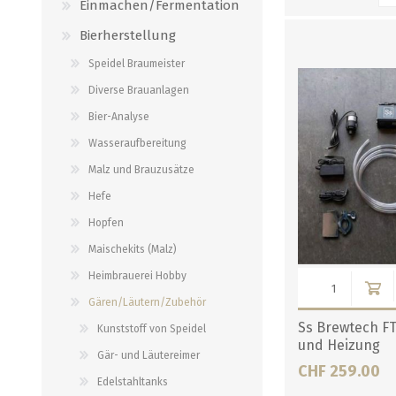
Einmachen/Fermentation
Bierherstellung
DESTILLIEREN
HOPFEN
MAISCHEKITS (MALZ)
RÄUCHERN/GRILL
Speidel Braumeister
BIO Hopfen
Likörextrakt Alcoferm
Brewie Pads
Räuchermehl
Diverse Brauanlagen
Cryo Hop
Likörextrakt Lick
Kurzmaischekits
Räucheröfen
Bier-Analyse
Hopfenpflanzen
Holzfass
Brewferm Maischekit
Grill und Zubehör
Wasseraufbereitung
Hopfen Pellets
Behälter
untergärige Maischekits
Dekor- und Pökelgewürze
Malz und Brauzusätze
alle zeigen
alle zeigen
alle zeigen
alle zeigen
Hefe
Hopfen
FLASCHEN/ KORKEN/
BEER CONTEST
SPEZIALITÄTEN
MALZEXTRAKT
Maischekits (Malz)
GLÄSER/DOSEN
Heimbrauerei Hobby
Beer Contest 2026
Hausspezialitäten
Gären/Läutern/Zubehör
Growler
Beer Contest 2025
Diverse Nahrungsmittel
Ss Brewtech F
Kunststoff von Speidel
2 Liter Siphons
Beer Contest 2024
Bier
und Heizung
Gär- und Läutereimer
Flaschen einzeln
CHF 259.00
Beer Contest 2023
Spirituosen
Edelstahltanks
Flaschen palettenweise