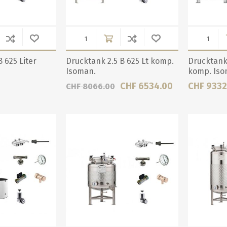
 625 Liter
Drucktank 2.5 B 625 Lt komp.
Drucktank 
Isoman.
komp. Iso
CHF 6534.00
CHF 9332
CHF 8066.00