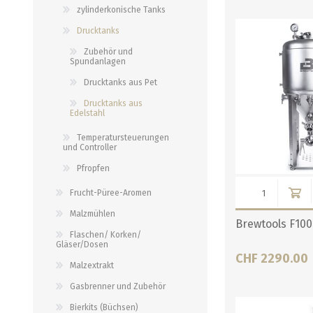
alle zeigen
alle zeigen
zylinderkonische Tanks
alle zeigen
Drucktanks
PALETTENBEZUG
OCCASIONEN
Zubehör und
ABFÜLLGERÄTE JEDER ART
MESSINSTRUMENTE
Spundanlagen
Drucktanks aus Pet
Abfüllgeräte drucklos
Stammwürze/Dichte
Drucktanks aus
Gegendruckabfüller
Messzylinder für Spindeln
Edelstahl
PH-Messung
Temperatursteuerungen
und Controller
Thermometer
Pfropfen
alle zeigen
Frucht-Püree-Aromen
ZAPFSYSTEME/ PARTYFASS
Malzmühlen
SCHLÄUCHE UND
Brewtools F100
ZUBEHÖR
Flaschen/ Korken/
Gläser/Dosen
Growler
CHF 2290.00
Briden und Klemmen
Malzextrakt
Tropfbleche
Neomatic-Sortiment
Gasbrenner und Zubehör
Durchlaufkühler
Schläuche
Bierkits (Büchsen)
Partyfass 5 Liter