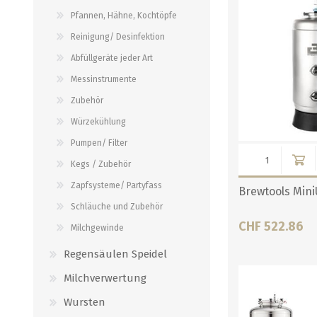
Verbindungen
Pfannen, Hähne, Kochtöpfe
alle zeigen
alle zeigen
Reinigung/ Desinfektion
Abfüllgeräte jeder Art
Messinstrumente
Zubehör
Würzekühlung
Pumpen/ Filter
Kegs / Zubehör
Zapfsysteme/ Partyfass
Brewtools Min
Schläuche und Zubehör
CHF 522.86
Milchgewinde
Regensäulen Speidel
Milchverwertung
Wursten