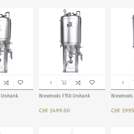
alle zeigen
alle zeigen
alle zeigen
ZUBEHÖR
WÜRZEKÜHLUNG
MILCHGEWINDE
 Unitank
Brewtools F150 Unitank
Brewtools
Reduzierstücke
CHF 2499.00
CHF 3995
Schaugläser und
Schiebventil