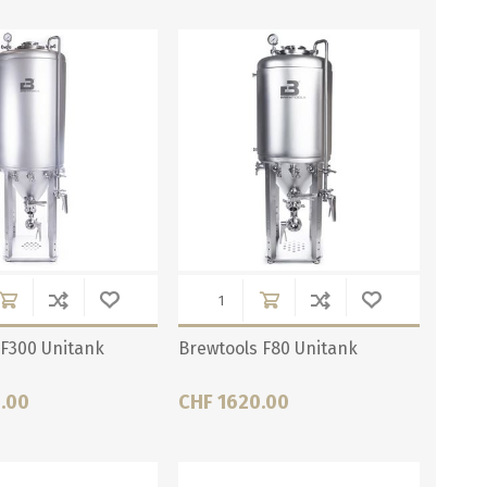
PUMPEN/ FILTER
KEGS / ZUBEHÖR
Filter, Siebe
Kegs neu und Occasionen
Filterpumpen
Ersatzteile und Zubehör
Pumpen
CO2 und Zubehör
Druckminderer
alle zeigen
 F300 Unitank
Brewtools F80 Unitank
.00
CHF 1620.00