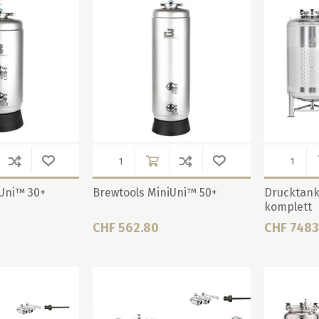
iUni™ 30+
Brewtools MiniUni™ 50+
Drucktank 
komplett
CHF 562.80
CHF 7483