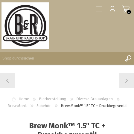
0
REGISTRIERUNG
ANMELDEN
WUNSCHLISTE
Home
Bierherstellung
Diverse Brauanlagen
0
Brew Monk
Zubehör
Brew Monk™ 1.5" TC + Druckbegr.ventil
Brew Monk™ 1.5" TC +