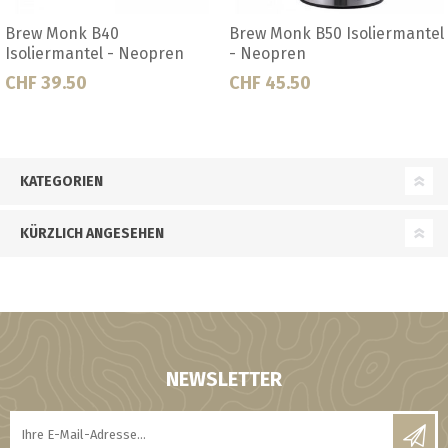
ew Monk B50 Isoliermantel
Brew Monk B70 Isoliermantel
Br
Neopren
- Neopren
Chi
F 45.50
CHF 48.00
CH
KATEGORIEN
KÜRZLICH ANGESEHEN
NEWSLETTER