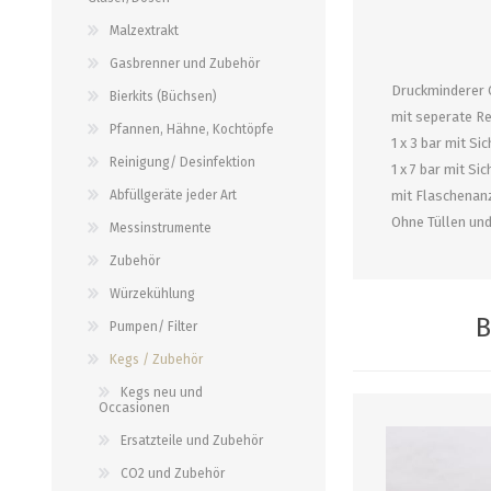
alle zeigen
alle zeigen
alle zeigen
Malzextrakt
Gasbrenner und Zubehör
PALETTENBEZUG
OCCASIONEN
ABFÜLLGERÄTE JEDER ART
MESSINSTRUMENTE
Druckminderer
Bierkits (Büchsen)
mit seperate Re
Pfannen, Hähne, Kochtöpfe
Abfüllgeräte drucklos
Stammwürze/Dichte
1 x 3 bar mit Si
Reinigung/ Desinfektion
1 x 7 bar mit Si
Gegendruckabfüller
Messzylinder für Spindeln
Abfüllgeräte jeder Art
mit Flaschenan
PH-Messung
Ohne Tüllen un
Messinstrumente
Thermometer
Zubehör
alle zeigen
Würzekühlung
B
Pumpen/ Filter
ZAPFSYSTEME/ PARTYFASS
SCHLÄUCHE UND
ZUBEHÖR
Kegs / Zubehör
Growler
Kegs neu und
Occasionen
Briden und Klemmen
Tropfbleche
Ersatzteile und Zubehör
Neomatic-Sortiment
Durchlaufkühler
CO2 und Zubehör
Schläuche
Partyfass 5 Liter