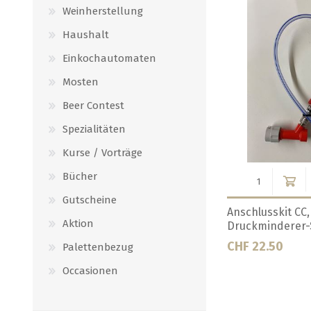
Weinherstellung
Haushalt
Einkochautomaten
Mosten
Beer Contest
Spezialitäten
Kurse / Vorträge
Bücher
Gutscheine
rät
CO2 Anschlüssstück für 2
Co2 Gasvorwärm
Aktion
Druckmindern
CHF 22.00
CHF 168.78
Palettenbezug
Occasionen