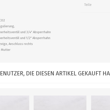
alle zeigen
alle zeigen
alle zeigen
Teile
ZUBEHÖR
WÜRZEKÜHLUNG
 CO2
gulierung,
cherheitsventiil und 3/4" Absperrhahn
cherheitsventiil und 1/2" Absperrhahn
zeige, Anschluss rechts
d Mutter
ENUTZER, DIE DIESEN ARTIKEL GEKAUFT H
MILCHGEWINDE
Reduzierstücke
Schaugläser und
Schiebventil