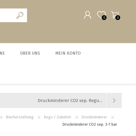
0
0
REGISTRIERUNG
NE
ÜBER UNS
MEIN KONTO
ANMELDEN
scheine
Team
MALZ UND BRAUZUSÄTZE
MILCHVERWERTUNG
WURSTEN
HEFE
chein
News und Agenda
BIO Malze
Käse
Trockenhefe
Fleisch-Hobel
Jobs
Druckminderer CO2 sep. Regu...
Barke® und Tennen- Malz
Joghurt
Flüssighefe
Wurst und Zubehör
Weyermann-Vertretung
Brühmalze
Kefir
Hefezucht
Messer
Bierherstellung
Kegs / Zubehör
Druckminderer
Druckminderer CO2 sep. 3-7 bar
Caramelmalze
Starterset Bratwurst
alle zeigen