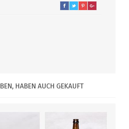
PUMPEN/ FILTER
KEGS / ZUBEHÖR
Filter, Siebe
Kegs neu und Occasionen
Filterpumpen
Ersatzteile und Zubehör
Pumpen
CO2 und Zubehör
Druckminderer
alle zeigen
ABEN, HABEN AUCH GEKAUFT