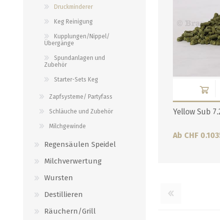
Druckminderer
Verbindungen
alle zeigen
Keg Reinigung
alle zeigen
Kupplungen/Nippel/
Übergänge
Spundanlagen und
Zubehör
Starter-Sets Keg
Zapfsysteme/ Partyfass
Yellow Sub 7
Schläuche und Zubehör
Milchgewinde
Ab CHF 0.103
Regensäulen Speidel
Milchverwertung
Wursten
Destillieren
Räuchern/Grill