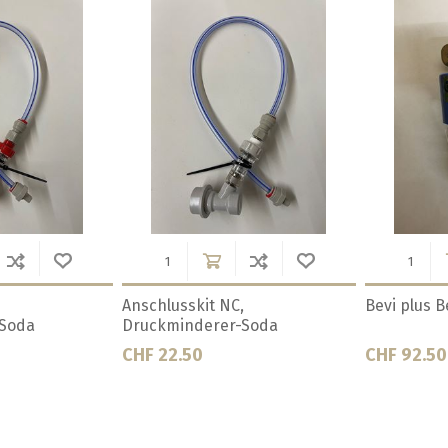
gerät
CO2 Hochdruckschlauch 1
CO2 Hochdr
Meter
Meter
CHF 39.50
CHF 49.50