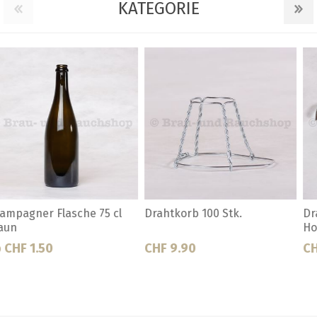
KATEGORIE
Drahtkorbspanner mit
Holzzapfen 29x19 / 1 Stk. zu
Holzgriff
FL1940/2050
CHF 4.70
Ab CHF 0.65