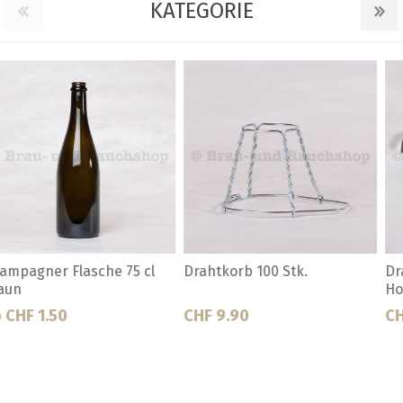
KATEGORIE
Drahtkorbspanner mit
Holzzapfen 29x19 / 1 Stk. zu
Holzgriff
FL1940/2050
CHF 4.70
Ab CHF 0.65