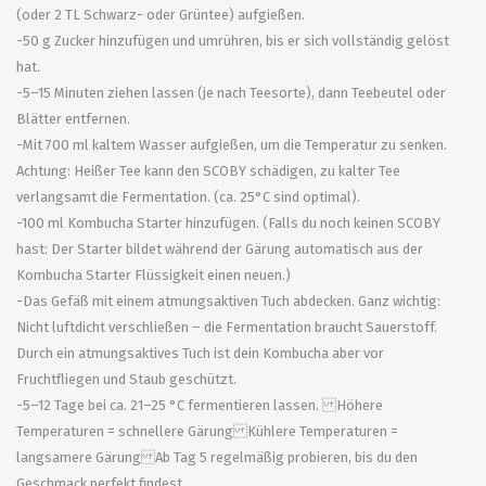
(oder 2 TL Schwarz- oder Grüntee) aufgießen.
-50 g Zucker hinzufügen und umrühren, bis er sich vollständig gelöst
hat.
-5–15 Minuten ziehen lassen (je nach Teesorte), dann Teebeutel oder
Blätter entfernen.
-Mit 700 ml kaltem Wasser aufgießen, um die Temperatur zu senken.
Achtung: Heißer Tee kann den SCOBY schädigen, zu kalter Tee
verlangsamt die Fermentation. (ca. 25°C sind optimal).
-100 ml Kombucha Starter hinzufügen. (Falls du noch keinen SCOBY
hast: Der Starter bildet während der Gärung automatisch aus der
Kombucha Starter Flüssigkeit einen neuen.)
-Das Gefäß mit einem atmungsaktiven Tuch abdecken. Ganz wichtig:
Nicht luftdicht verschließen – die Fermentation braucht Sauerstoff.
Durch ein atmungsaktives Tuch ist dein Kombucha aber vor
Fruchtfliegen und Staub geschützt.
-5–12 Tage bei ca. 21–25 °C fermentieren lassen. Höhere
Temperaturen = schnellere Gärung Kühlere Temperaturen =
langsamere Gärung Ab Tag 5 regelmäßig probieren, bis du den
Geschmack perfekt findest.