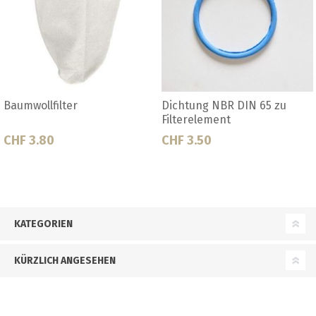
R DIN 65 zu
Faltenfilter 617 grob / Set à
Faltenfilter 
t
10 Stk.
5 Stk.
CHF 23.20
CHF 14.80
KATEGORIEN
KÜRZLICH ANGESEHEN