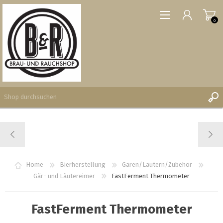
0
REGISTRIERUNG
ANMELDEN
WUNSCHLISTE
Home
Bierherstellung
Gären/Läutern/Zubehör
0
Gär- und Läutereimer
FastFerment Thermometer
FastFerment Thermometer