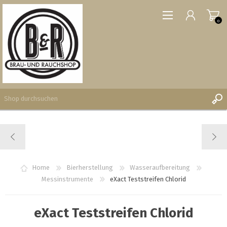
0
REGISTRIERUNG
ANMELDEN
WUNSCHLISTE
Home
Bierherstellung
Wasseraufbereitung
0
Messinstrumente
eXact Teststreifen Chlorid
eXact Teststreifen Chlorid