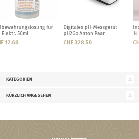
Indikatorpapier PH Wert 0-
Leitfähigkeitslösung 1413
14
µS/cm, 25 Beut
CHF 19.90
CHF 49.00
KATEGORIEN
KÜRZLICH ANGESEHEN