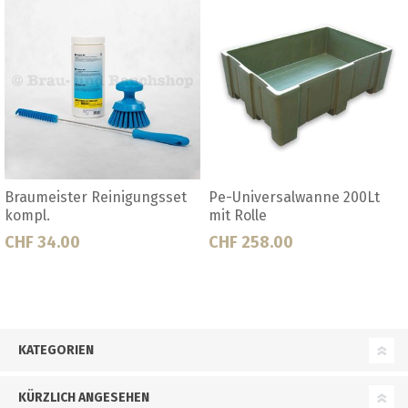
iversalwanne 200Lt
Schlauch-Set 10 Meter BM
Schla
lle
200 Speidel
Speid
258.00
CHF 323.50
CHF 
KATEGORIEN
KÜRZLICH ANGESEHEN