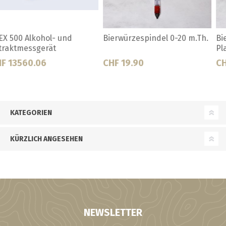
Bierwürzespindel 0-20
Clinitest-Set (36
Plato,Hob.
Testtabletten)
CHF 11.50
CHF 43.00
KATEGORIEN
KÜRZLICH ANGESEHEN
NEWSLETTER