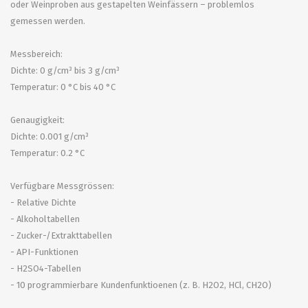
oder Weinproben aus gestapelten Weinfässern – problemlos
gemessen werden.
Messbereich:
Dichte: 0 g/cm³ bis 3 g/cm³
Temperatur: 0 °C bis 40 °C
Genaugigkeit:
Dichte: 0.001 g/cm³
Temperatur: 0.2 °C
Verfügbare Messgrössen:
- Relative Dichte
- Alkoholtabellen
- Zucker-/Extrakttabellen
- API-Funktionen
- H2SO4-Tabellen
- 10 programmierbare Kundenfunktioenen (z. B. H2O2, HCl, CH2O)