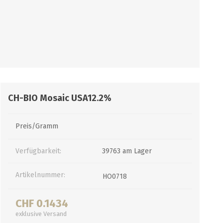
PUMPEN/ FILTER
KEGS / ZUBEHÖR
Filter, Siebe
Kegs neu und Occasionen
Filterpumpen
Ersatzteile und Zubehör
Pumpen
CO2 und Zubehör
CH-BIO Mosaic USA12.2%
Druckminderer
alle zeigen
Preis/Gramm
Verfügbarkeit:
39763 am Lager
Artikelnummer:
HO0718
CHF 0.1434
exklusive
Versand