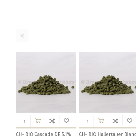
.4%
CH-BIO Callista DE 4.4%
CH-BIO Cascade USA 4.9