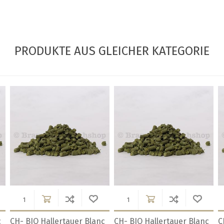
PRODUKTE AUS GLEICHER KATEGORIE
%
CH-BIO Chinook ES 8.9%
CH-BIO Citra 14.7% USA
C