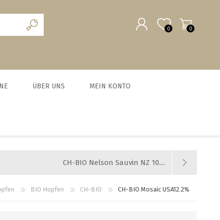
0
0
REGISTRIERUNG
NE
ÜBER UNS
MEIN KONTO
ANMELDEN
scheine
Team
MALZ UND BRAUZUSÄTZE
MILCHVERWERTUNG
WURSTEN
HEFE
chein
News und Agenda
BIO Malze
Käse
Trockenhefe
Fleisch-Hobel
Jobs
CH-BIO Nelson Sauvin NZ 10....
Barke® und Tennen- Malz
Joghurt
Flüssighefe
Wurst und Zubehör
Weyermann-Vertretung
Brühmalze
Kefir
Hefezucht
Messer
opfen
BIO Hopfen
CH-BIO
CH-BIO Mosaic USA12.2%
Caramelmalze
Starterset Bratwurst
alle zeigen