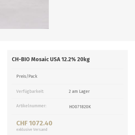
alle zeigen
alle zeigen
alle zeigen
ZUBEHÖR
WÜRZEKÜHLUNG
CH-BIO Mosaic USA 12.2% 20kg
Preis/Pack
Verfügbarkeit:
2 am Lager
MILCHGEWINDE
Artikelnummer:
HO071820K
Reduzierstücke
Schaugläser und
Schiebventil
CHF 1072.40
exklusive
Versand