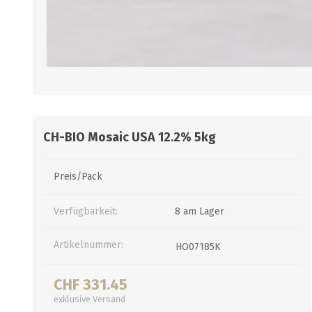
alle zeigen
alle zeigen
alle zeigen
PALETTENBEZUG
OCCASIONEN
ABFÜLLGERÄTE JEDER ART
MESSINSTRUMENTE
Abfüllgeräte drucklos
Stammwürze/Dichte
Gegendruckabfüller
Messzylinder für Spindeln
PH-Messung
CH-BIO Mosaic USA 12.2% 5kg
Thermometer
alle zeigen
Preis/Pack
Verfügbarkeit:
8 am Lager
ZAPFSYSTEME/ PARTYFASS
SCHLÄUCHE UND
ZUBEHÖR
Artikelnummer:
HO07185K
Growler
Briden und Klemmen
Tropfbleche
Neomatic-Sortiment
CHF 331.45
Durchlaufkühler
exklusive
Versand
Schläuche
Partyfass 5 Liter