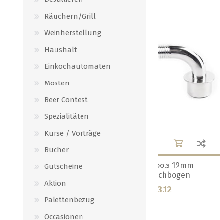
Räuchern/Grill
Weinherstellung
Haushalt
Einkochautomaten
Mosten
Beer Contest
Spezialitäten
Kurse / Vorträge
Bücher
ogen 180°
Brewtools TC 34mm Bogen 45°
Brewtools TC 3
Gutscheine
Aktion
CHF 19.60
CHF 24.64
Palettenbezug
Occasionen