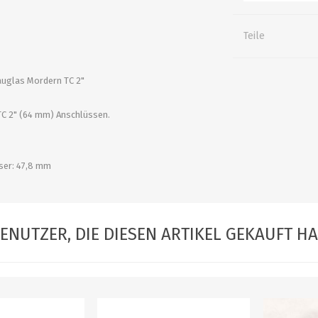
alle zeigen
alle zeigen
alle zeigen
Teile
ZUBEHÖR
WÜRZEKÜHLUNG
uglas Mordern TC 2"
TC 2" (64 mm) Anschlüssen.
ser: 47,8 mm
MILCHGEWINDE
ENUTZER, DIE DIESEN ARTIKEL GEKAUFT H
Reduzierstücke
Schaugläser und
Schiebventil