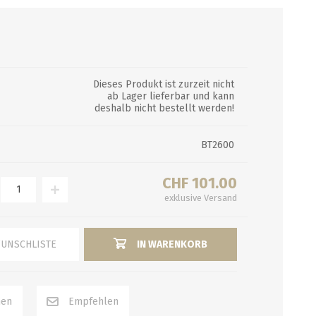
FRUCHT-PÜREE-AROMEN
EINKOCHAUTOMATEN
MALZMÜHLEN
MOSTEN
Craft-Pürees
Dieses Produkt ist zurzeit nicht
Artisan Natural Flavors
ab Lager lieferbar und kann
deshalb nicht bestellt werden!
Getränkeinfusionen
Extrakte
BT2600
alle zeigen
CHF 101.00
PFANNEN, HÄHNE,
GUTSCHEINE
exklusive
REINIGUNG/
AKTION
Versand
KOCHTÖPFE
DESINFEKTION
Kursgutscheine
Haltbarkeitsdatum
WUNSCHLISTE
IN WARENKORB
Hähne
Reinigungsapparate
Bargutschein
Schnäppchen
Kochtöpfe und Läuterbleche
Bürsten
Ausverkauf
Pfannen und Läuterbleche
Chemie
Enthärtung