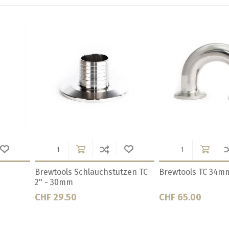
4mm Bogen 90°
Brewtools TC 34mm Kreuz
Brewtools 
60mm
CHF 37.00
CHF 40.6