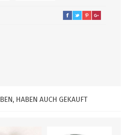
PUMPEN/ FILTER
KEGS / ZUBEHÖR
Filter, Siebe
Kegs neu und Occasionen
Filterpumpen
Ersatzteile und Zubehör
Pumpen
CO2 und Zubehör
Druckminderer
alle zeigen
ABEN, HABEN AUCH GEKAUFT