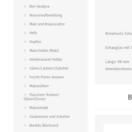
alle zeigen
alle zeigen
alle zeigen
Bier-Analyse
Wasseraufbereitung
PALETTENBEZUG
OCCASIONEN
ABFÜLLGERÄTE JEDER ART
MESSINSTRUMENTE
Malz und Brauzusätze
Hefe
Brewtools Scha
Abfüllgeräte drucklos
Stammwürze/Dichte
Hopfen
Gegendruckabfüller
Messzylinder für Spindeln
Schauglas mit 
Maischekits (Malz)
PH-Messung
Heimbrauerei Hobby
Länge: 98 mm
Thermometer
Gären/Läutern/Zubehör
Innendurchmes
alle zeigen
Frucht-Püree-Aromen
Malzmühlen
ZAPFSYSTEME/ PARTYFASS
SCHLÄUCHE UND
Flaschen/ Korken/
B
ZUBEHÖR
Gläser/Dosen
Growler
Malzextrakt
Briden und Klemmen
Tropfbleche
Gasbrenner und Zubehör
Neomatic-Sortiment
Durchlaufkühler
Bierkits (Büchsen)
Schläuche
Partyfass 5 Liter