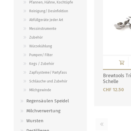
Pfannen, Hähne, Kochtöpfe
Verbindungen
alle zeigen
Reinigung/ Desinfektion
alle zeigen
Abfüllgeräte jeder Art
Messinstrumente
Zubehör
Würzekühlung
Pumpen/ Filter
Kegs / Zubehör
Zapfsysteme/ Partyfass
Brewtools Tr
Schelle
Schläuche und Zubehör
CHF 12.50
Milchgewinde
Regensäulen Speidel
Milchverwertung
Wursten
Destillieren