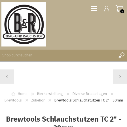
0
REGISTRIERUNG
ANMELDEN
WUNSCHLISTE
Home
Bierherstellung
Diverse Brauanlagen
0
Brewtools
Zubehör
Brewtools Schlauchstutzen TC 2" - 30mm
Brewtools Schlauchstutzen TC 2" -