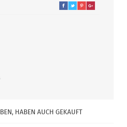
PUMPEN/ FILTER
KEGS / ZUBEHÖR
Filter, Siebe
Kegs neu und Occasionen
Filterpumpen
Ersatzteile und Zubehör
Pumpen
CO2 und Zubehör
Druckminderer
alle zeigen
.
ABEN, HABEN AUCH GEKAUFT