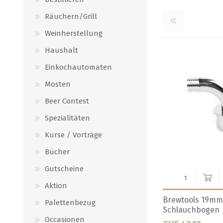
Räuchern/Grill
Weinherstellung
Haushalt
Einkochautomaten
Mosten
Beer Contest
Spezialitäten
Kurse / Vorträge
Bücher
Gutscheine
Aktion
ogen 180°
Brewtools TC 34mm Bogen 45°
Brewtools TC 3
Palettenbezug
Occasionen