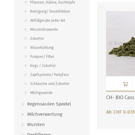
Pfannen, Hähne, Kochtöpfe
Verbindungen
alle zeigen
Reinigung/ Desinfektion
alle zeigen
Abfüllgeräte jeder Art
Messinstrumente
Zubehör
Würzekühlung
Pumpen/ Filter
Kegs / Zubehör
Zapfsysteme/ Partyfass
Schläuche und Zubehör
Milchgewinde
CH- BIO Casc
Regensäulen Speidel
Ab CHF 0.03
Milchverwertung
Wursten
Destillieren