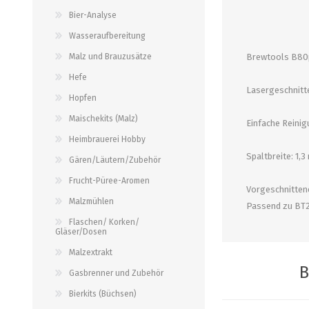
alle zeigen
alle zeigen
alle zeigen
Bier-Analyse
Wasseraufbereitung
PALETTENBEZUG
OCCASIONEN
ABFÜLLGERÄTE JEDER ART
MESSINSTRUMENTE
Malz und Brauzusätze
Brewtools B80
Hefe
Abfüllgeräte drucklos
Stammwürze/Dichte
Lasergeschnitte
Hopfen
Gegendruckabfüller
Messzylinder für Spindeln
Maischekits (Malz)
Einfache Reinig
PH-Messung
Heimbrauerei Hobby
Thermometer
Spaltbreite: 1,
Gären/Läutern/Zubehör
alle zeigen
Frucht-Püree-Aromen
Vorgeschnitten
Malzmühlen
Passend zu BT
ZAPFSYSTEME/ PARTYFASS
SCHLÄUCHE UND
Flaschen/ Korken/
ZUBEHÖR
Gläser/Dosen
Growler
Malzextrakt
Briden und Klemmen
Tropfbleche
B
Gasbrenner und Zubehör
Neomatic-Sortiment
Durchlaufkühler
Bierkits (Büchsen)
Schläuche
Partyfass 5 Liter