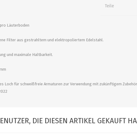
alle zeigen
alle zeigen
alle zeigen
Teile
ZUBEHÖR
WÜRZEKÜHLUNG
pro Läuterboden
ne Filter aus gestrahltem und elektropoliertem Edelstahl.
ung und maximale Haltbarkeit.
3 mm
es Loch für schweißfreie Armaturen zur Verwendung mit zukünftigem Zubehör
2022
MILCHGEWINDE
Reduzierstücke
Schaugläser und
ENUTZER, DIE DIESEN ARTIKEL GEKAUFT H
Schiebventil