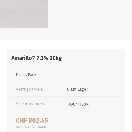
alle zeigen
alle zeigen
alle zeigen
ZUBEHÖR
WÜRZEKÜHLUNG
Amarillo® 7.3% 20kg
Preis/Pack
Verfügbarkeit:
6 am Lager
MILCHGEWINDE
Artikelnummer:
HO041120K
Reduzierstücke
Schaugläser und
Schiebventil
CHF 802.45
exklusive
Versand