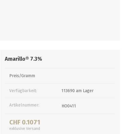
PUMPEN/ FILTER
KEGS / ZUBEHÖR
Filter, Siebe
Kegs neu und Occasionen
Filterpumpen
Ersatzteile und Zubehör
Pumpen
CO2 und Zubehör
Amarillo® 7.3%
Druckminderer
alle zeigen
Preis/Gramm
Verfügbarkeit:
113690 am Lager
Artikelnummer:
HO0411
CHF 0.1071
exklusive
Versand