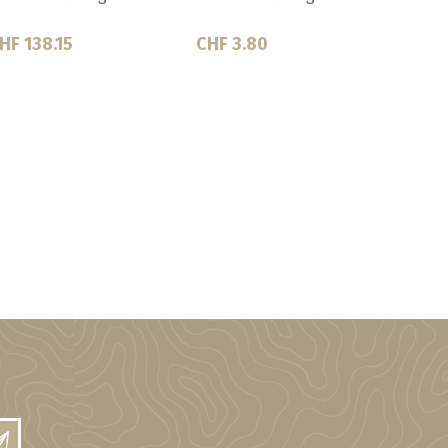
HF 138.15
CHF 3.80
CHF 