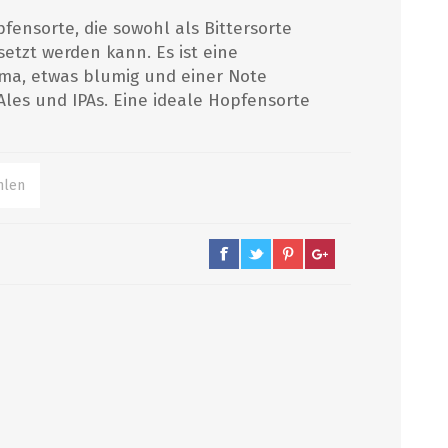
ensorte, die sowohl als Bittersorte
etzt werden kann. Es ist eine
FRUCHT-PÜREE-AROMEN
EINKOCHAUTOMATEN
MALZMÜHLEN
MOSTEN
oma, etwas blumig und einer Note
 Ales und IPAs. Eine ideale Hopfensorte
Craft-Pürees
Artisan Natural Flavors
Getränkeinfusionen
Extrakte
alle zeigen
PFANNEN, HÄHNE,
GUTSCHEINE
REINIGUNG/
AKTION
KOCHTÖPFE
DESINFEKTION
Kursgutscheine
Haltbarkeitsdatum
Hähne
Reinigungsapparate
Bargutschein
Schnäppchen
Kochtöpfe und Läuterbleche
Bürsten
Ausverkauf
Pfannen und Läuterbleche
Chemie
Enthärtung