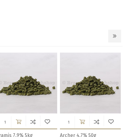
ramis 7.9% 5kg
Archer 4.7% 50g
Arian