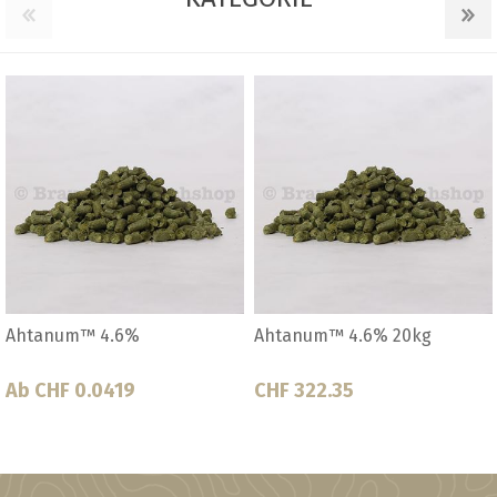
™ 4.6% 20kg
Ahtanum™ 4.6% 5kg
Alora 8.3
.35
CHF 125.45
Ab CHF 