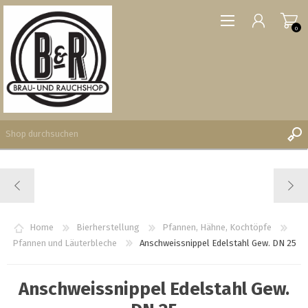
0
REGISTRIERUNG
ANMELDEN
WUNSCHLISTE
Home
Bierherstellung
Pfannen, Hähne, Kochtöpfe
0
Pfannen und Läuterbleche
Anschweissnippel Edelstahl Gew. DN 25
Anschweissnippel Edelstahl Gew.